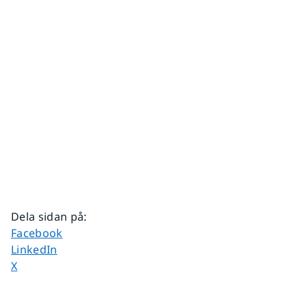
Dela sidan på
:
Dela sidan på
Facebook
Dela sidan på
LinkedIn
Dela sidan på
X