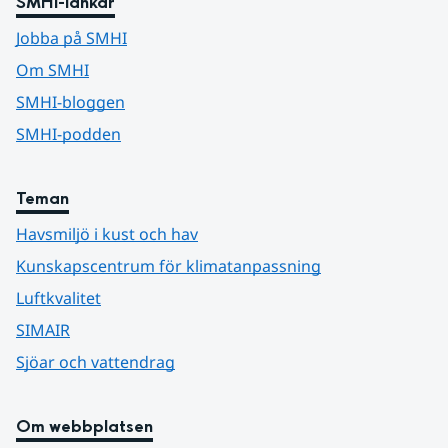
SMHI-länkar
Jobba på SMHI
Om SMHI
SMHI-bloggen
SMHI-podden
Teman
Havsmiljö i kust och hav
Kunskapscentrum för klimatanpassning
Luftkvalitet
SIMAIR
Sjöar och vattendrag
Om webbplatsen