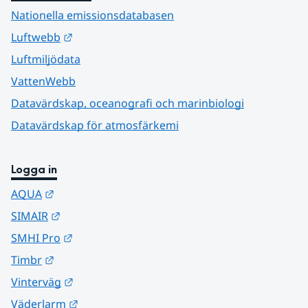
Nationella emissionsdatabasen
Länk till annan webbplats.
Luftwebb
Luftmiljödata
VattenWebb
Datavärdskap, oceanografi och marinbiologi
Datavärdskap för atmosfärkemi
Logga in
Länk till annan webbplats.
AQUA
Länk till annan webbplats.
SIMAIR
Länk till annan webbplats.
SMHI Pro
Länk till annan webbplats.
Timbr
Länk till annan webbplats.
Vinterväg
Länk till annan webbplats.
Väderlarm