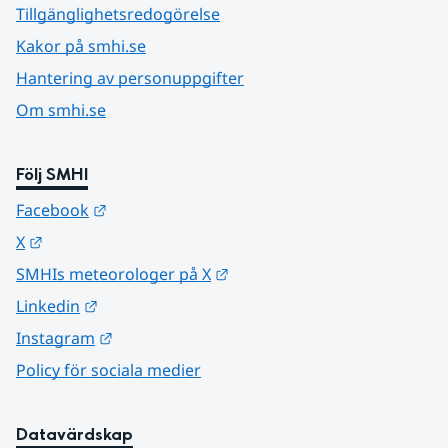
Tillgänglighetsredogörelse
Kakor på smhi.se
Hantering av personuppgifter
Om smhi.se
Följ SMHI
Länk till annan webbplats.
Facebook
Länk till annan webbplats.
X
Länk till annan webbplats.
SMHIs meteorologer på X
Länk till annan webbplats.
Linkedin
Länk till annan webbplats.
Instagram
Policy för sociala medier
Datavärdskap