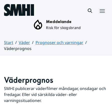
Hoppa till sidans innehåll
Meny
Meddelande
Risk för skogsbrand
Start
Väder
Prognoser och varningar
Väderprognos
Huvudinnehåll
Väderprognos
SMHI publicerar väderfilmer måndagar, onsdagar och 
fredagar. Eller vid särskilda väder- eller 
varningssituationer.