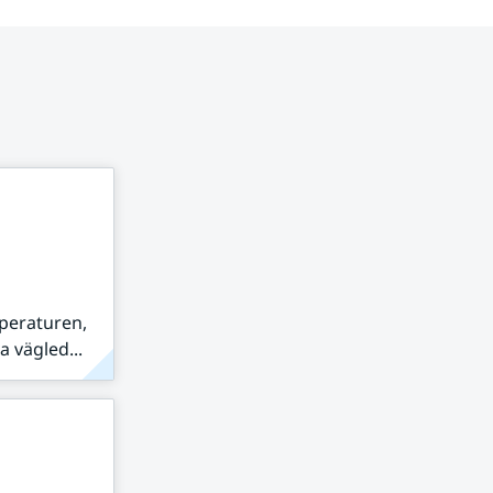
peraturen,
 vägled...