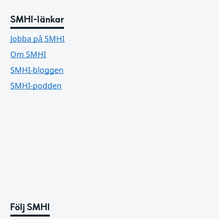
SMHI-länkar
Jobba på SMHI
Om SMHI
SMHI-bloggen
SMHI-podden
Följ SMHI