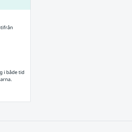
tifrån 
i både tid 
rarna.