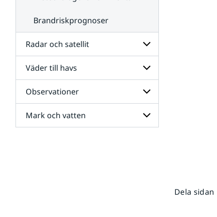
Brandriskprognoser
Radar och satellit
Väder till havs
Undersidor
för
Radar
Observationer
Undersidor
och
för
satellit
Väder
Mark och vatten
Undersidor
till
för
havs
Observationer
Undersidor
för
Mark
och
vatten
Dela sidan