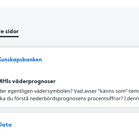
e sidor
Kunskapsbanken
MHIs väderprognoser
der egentligen vädersymbolen? Vad avser ”känns som”-tem
ka du förstå nederbördsprognosens procentsiffror? I denna
Data