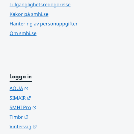
Tillgänglighetsredogörelse
Kakor på smhi.se
Hantering av personuppgifter
Om smhi.se
Logga in
Länk till annan webbplats.
AQUA
Länk till annan webbplats.
SIMAIR
Länk till annan webbplats.
SMHI Pro
Länk till annan webbplats.
Timbr
Länk till annan webbplats.
Vinterväg