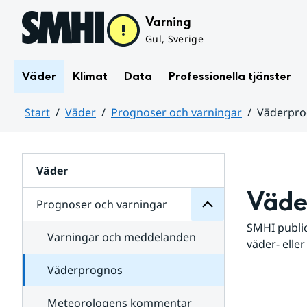
Hoppa till sidans innehåll
Varning
Gul, Sverige
Väder
Klimat
Data
Professionella tjänster
Start
Väder
Prognoser och varningar
Väderpr
varningar
och
Huvudinnehåll
Prognoser
för
Undersidor
Väder
Väde
Prognoser och varningar
SMHI public
Varningar och meddelanden
väder- eller
Väderprognos
Meteorologens kommentar