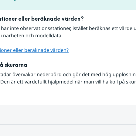
tioner eller beräknade värden?
r har inte observationsstationer, istället beräknas ett värde u
 i närheten och modelldata.
ioner eller beräknade värden?
på skurarna
radar övervakar nederbörd och gör det med hög upplösning 
Den är ett värdefullt hjälpmedel när man vill ha koll på sku