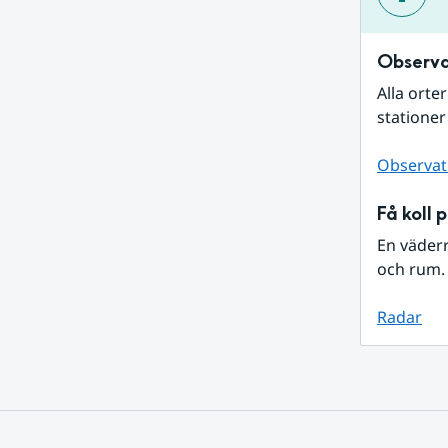
Observa
Alla orte
stationer
Observat
Få koll 
En väder
och rum. 
Radar