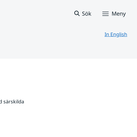
Sök
Meny
In English
 särskilda 