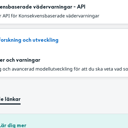
ensbaserade vädervarningar - API
r API för Konsekvensbaserade vädervarningar
Forskning och utveckling
er och varningar
 och avancerad modellutveckling för att du ska veta vad s
e länkar
Lär dig mer