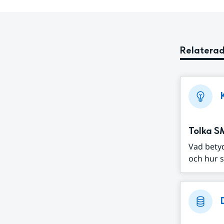
Relaterad
Tolka S
Vad bety
och hur s