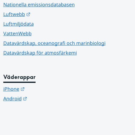
Nationella emissionsdatabasen
Länk till annan webbplats.
Luftwebb
Luftmiljödata
VattenWebb
Datavärdskap, oceanografi och marinbiologi
Datavärdskap för atmosfärkemi
Väderappar
Länk till annan webbplats.
iPhone
Länk till annan webbplats.
Android