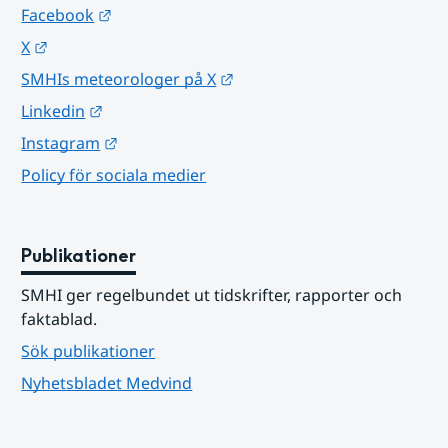
Länk till annan webbplats.
Facebook
Länk till annan webbplats.
X
Länk till annan webbplats.
SMHIs meteorologer på X
Länk till annan webbplats.
Linkedin
Länk till annan webbplats.
Instagram
Policy för sociala medier
Publikationer
SMHI ger regelbundet ut tidskrifter, rapporter och 
faktablad.
Sök publikationer
Nyhetsbladet Medvind