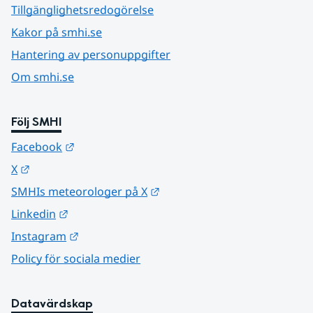
Tillgänglighetsredogörelse
Kakor på smhi.se
Hantering av personuppgifter
Om smhi.se
Följ SMHI
Länk till annan webbplats.
Facebook
Länk till annan webbplats.
X
Länk till annan webbplats.
SMHIs meteorologer på X
Länk till annan webbplats.
Linkedin
Länk till annan webbplats.
Instagram
Policy för sociala medier
Datavärdskap