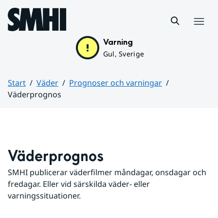
Hoppa till sidans innehåll
Meny
Varning
Gul, Sverige
Start
Väder
Prognoser och varningar
Väderprognos
Huvudinnehåll
Väderprognos
SMHI publicerar väderfilmer måndagar, onsdagar och 
fredagar. Eller vid särskilda väder- eller 
varningssituationer.