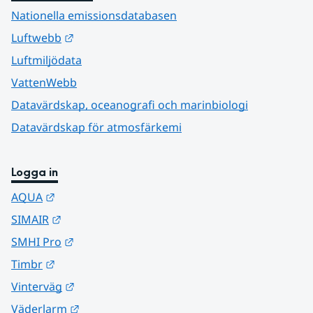
Nationella emissionsdatabasen
Länk till annan webbplats.
Luftwebb
Luftmiljödata
VattenWebb
Datavärdskap, oceanografi och marinbiologi
Datavärdskap för atmosfärkemi
Logga in
Länk till annan webbplats.
AQUA
Länk till annan webbplats.
SIMAIR
Länk till annan webbplats.
SMHI Pro
Länk till annan webbplats.
Timbr
Länk till annan webbplats.
Vinterväg
Länk till annan webbplats.
Väderlarm