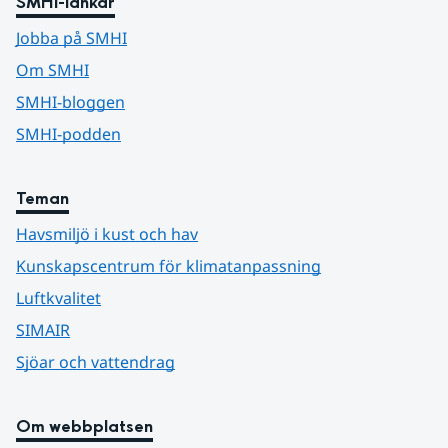
SMHI-länkar
Jobba på SMHI
Om SMHI
SMHI-bloggen
SMHI-podden
Teman
Havsmiljö i kust och hav
Kunskapscentrum för klimatanpassning
Luftkvalitet
SIMAIR
Sjöar och vattendrag
Om webbplatsen