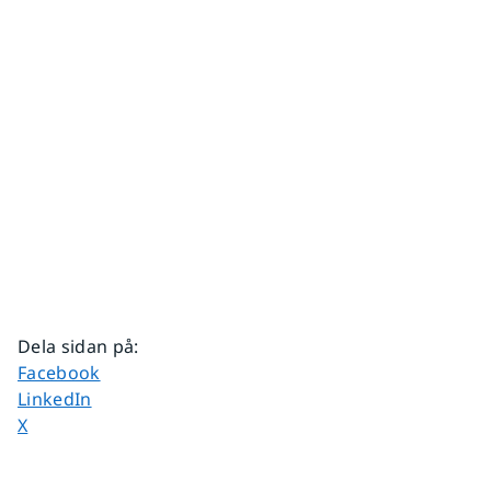
Dela sidan på
:
Dela sidan på
Facebook
Dela sidan på
LinkedIn
Dela sidan på
X