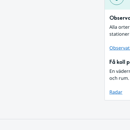
Observa
Alla orte
stationer
Observat
Få koll 
En väder
och rum. 
Radar