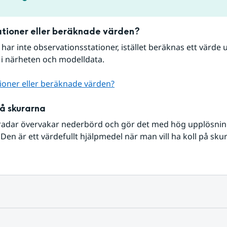
tioner eller beräknade värden?
r har inte observationsstationer, istället beräknas ett värde u
 i närheten och modelldata.
ioner eller beräknade värden?
på skurarna
radar övervakar nederbörd och gör det med hög upplösning 
Den är ett värdefullt hjälpmedel när man vill ha koll på sku