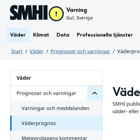
Hoppa till sidans innehåll
Varning
Gul, Sverige
Väder
Klimat
Data
Professionella tjänster
Start
Väder
Prognoser och varningar
Väderpr
varningar
och
Huvudinnehåll
Prognoser
för
Undersidor
Väder
Väde
Prognoser och varningar
SMHI public
Varningar och meddelanden
väder- eller
Väderprognos
Meteorologens kommentar