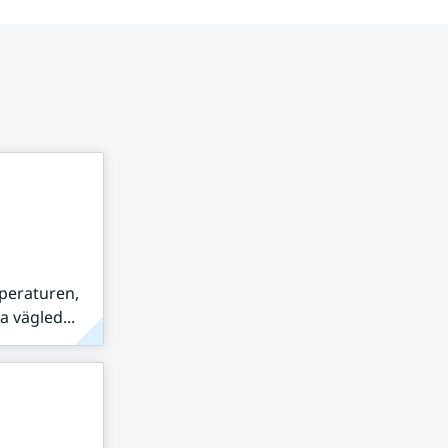
peraturen,
 vägled...