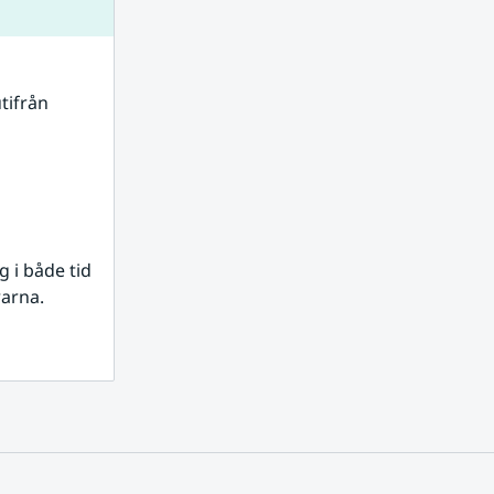
tifrån 
i både tid 
rarna.