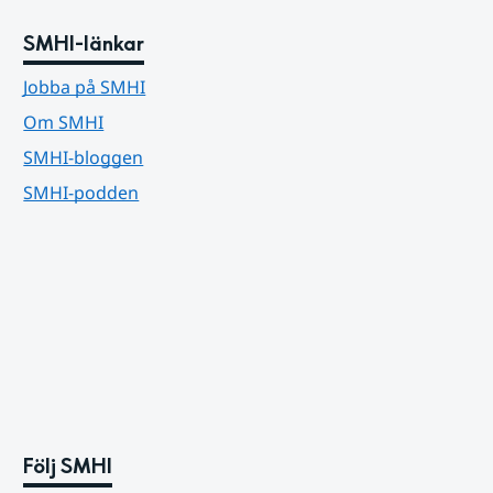
SMHI-länkar
Jobba på SMHI
Om SMHI
SMHI-bloggen
SMHI-podden
Följ SMHI