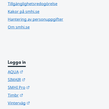
Tillgänglighetsredogörelse
Kakor på smhi.se
Hantering av personuppgifter
Om smhi.se
Logga in
Länk till annan webbplats.
AQUA
Länk till annan webbplats.
SIMAIR
Länk till annan webbplats.
SMHI Pro
Länk till annan webbplats.
Timbr
Länk till annan webbplats.
Vinterväg