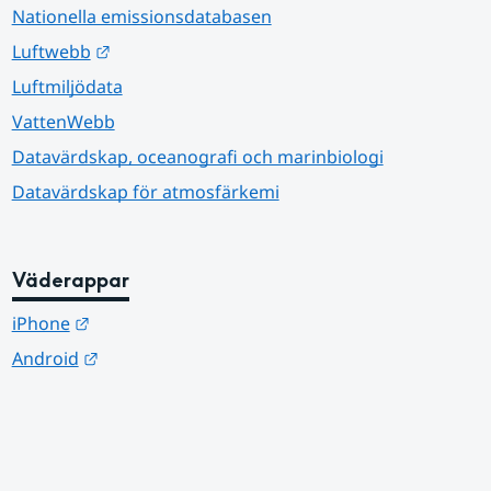
Nationella emissionsdatabasen
Länk till annan webbplats.
Luftwebb
Luftmiljödata
VattenWebb
Datavärdskap, oceanografi och marinbiologi
Datavärdskap för atmosfärkemi
Väderappar
Länk till annan webbplats.
iPhone
Länk till annan webbplats.
Android