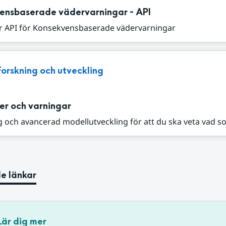
ensbaserade vädervarningar - API
r API för Konsekvensbaserade vädervarningar
Forskning och utveckling
er och varningar
 och avancerad modellutveckling för att du ska veta vad s
e länkar
Lär dig mer