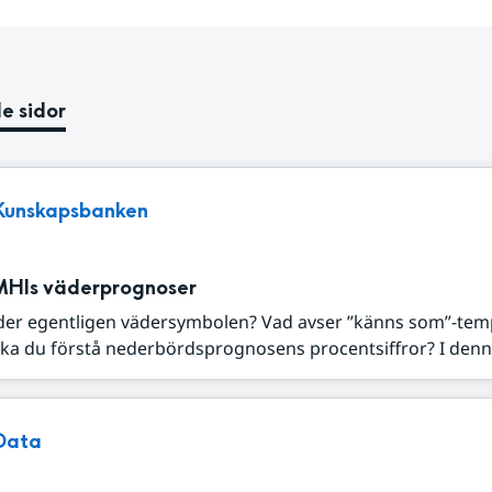
e sidor
Kunskapsbanken
MHIs väderprognoser
der egentligen vädersymbolen? Vad avser ”känns som”-tem
ka du förstå nederbördsprognosens procentsiffror? I denna
Data