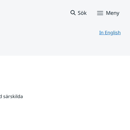
Sök
Meny
In English
 särskilda 