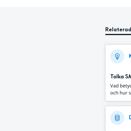
Relaterad
Tolka S
Vad bety
och hur s