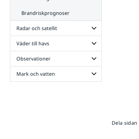
Brandriskprognoser
Radar och satellit
Väder till havs
Undersidor
för
Radar
Observationer
Undersidor
och
för
satellit
Väder
Mark och vatten
Undersidor
till
för
havs
Observationer
Undersidor
för
Mark
och
vatten
Dela sidan