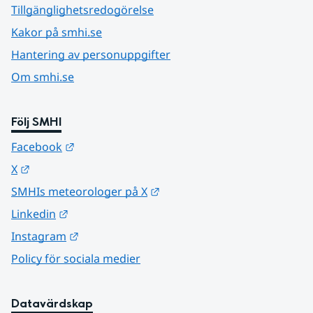
Tillgänglighetsredogörelse
Kakor på smhi.se
Hantering av personuppgifter
Om smhi.se
Följ SMHI
Länk till annan webbplats.
Facebook
Länk till annan webbplats.
X
Länk till annan webbplats.
SMHIs meteorologer på X
Länk till annan webbplats.
Linkedin
Länk till annan webbplats.
Instagram
Policy för sociala medier
Datavärdskap