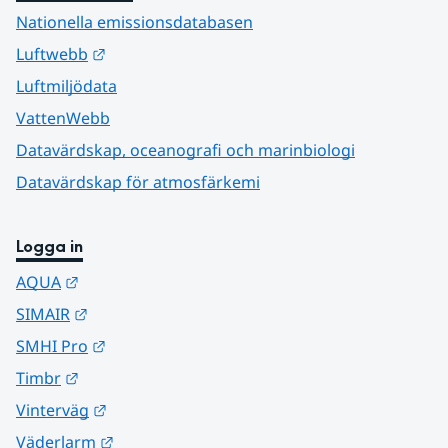
Nationella emissionsdatabasen
Länk till annan webbplats.
Luftwebb
Luftmiljödata
VattenWebb
Datavärdskap, oceanografi och marinbiologi
Datavärdskap för atmosfärkemi
Logga in
Länk till annan webbplats.
AQUA
Länk till annan webbplats.
SIMAIR
Länk till annan webbplats.
SMHI Pro
Länk till annan webbplats.
Timbr
Länk till annan webbplats.
Vinterväg
Länk till annan webbplats.
Väderlarm