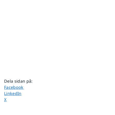
Dela sidan på
:
Dela sidan på
Facebook
Dela sidan på
LinkedIn
Dela sidan på
X