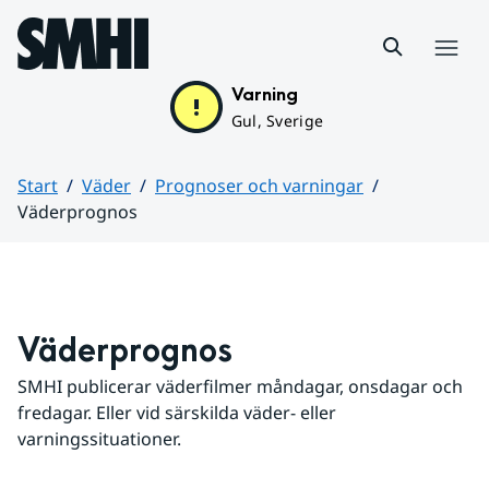
Hoppa till sidans innehåll
Meny
Varning
Gul, Sverige
Start
Väder
Prognoser och varningar
Väderprognos
Huvudinnehåll
Väderprognos
SMHI publicerar väderfilmer måndagar, onsdagar och 
fredagar. Eller vid särskilda väder- eller 
varningssituationer.