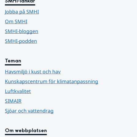
SMHI-länkar
Jobba på SMHI
Om SMHI
SMHI-bloggen
SMHI-podden
Teman
Havsmiljö i kust och hav
Kunskapscentrum för klimatanpassning
Luftkvalitet
SIMAIR
Sjöar och vattendrag
Om webbplatsen