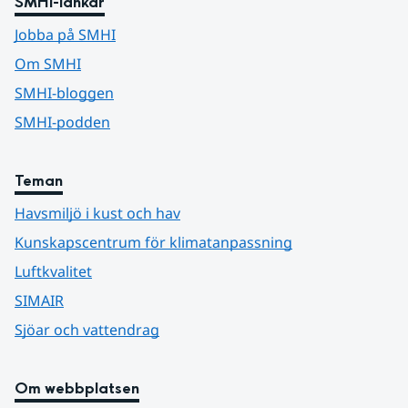
SMHI-länkar
Jobba på SMHI
Om SMHI
SMHI-bloggen
SMHI-podden
Teman
Havsmiljö i kust och hav
Kunskapscentrum för klimatanpassning
Luftkvalitet
SIMAIR
Sjöar och vattendrag
Om webbplatsen