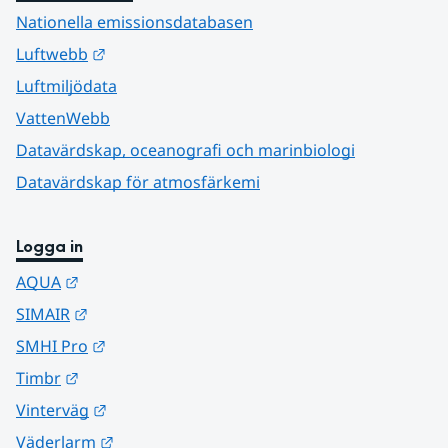
Nationella emissionsdatabasen
Länk till annan webbplats.
Luftwebb
Luftmiljödata
VattenWebb
Datavärdskap, oceanografi och marinbiologi
Datavärdskap för atmosfärkemi
Logga in
Länk till annan webbplats.
AQUA
Länk till annan webbplats.
SIMAIR
Länk till annan webbplats.
SMHI Pro
Länk till annan webbplats.
Timbr
Länk till annan webbplats.
Vinterväg
Länk till annan webbplats.
Väderlarm