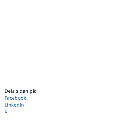
Dela sidan på
:
Dela sidan på
Facebook
Dela sidan på
LinkedIn
Dela sidan på
X