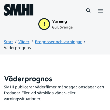
Hoppa till sidans innehåll
Meny
Varning
Gul, Sverige
Start
Väder
Prognoser och varningar
Väderprognos
Huvudinnehåll
Väderprognos
SMHI publicerar väderfilmer måndagar, onsdagar och 
fredagar. Eller vid särskilda väder- eller 
varningssituationer.