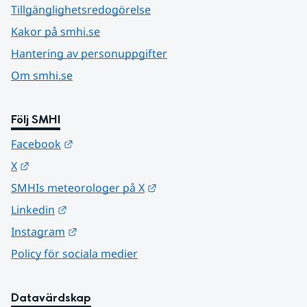
Tillgänglighetsredogörelse
Kakor på smhi.se
Hantering av personuppgifter
Om smhi.se
Följ SMHI
Länk till annan webbplats.
Facebook
Länk till annan webbplats.
X
Länk till annan webbplats.
SMHIs meteorologer på X
Länk till annan webbplats.
Linkedin
Länk till annan webbplats.
Instagram
Policy för sociala medier
Datavärdskap