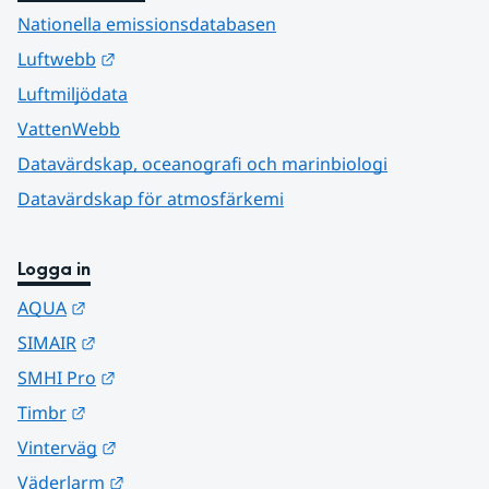
Nationella emissionsdatabasen
Länk till annan webbplats.
Luftwebb
Luftmiljödata
VattenWebb
Datavärdskap, oceanografi och marinbiologi
Datavärdskap för atmosfärkemi
Logga in
Länk till annan webbplats.
AQUA
Länk till annan webbplats.
SIMAIR
Länk till annan webbplats.
SMHI Pro
Länk till annan webbplats.
Timbr
Länk till annan webbplats.
Vinterväg
Länk till annan webbplats.
Väderlarm