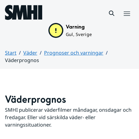
Hoppa till sidans innehåll
Meny
Varning
Gul, Sverige
Start
Väder
Prognoser och varningar
Väderprognos
Huvudinnehåll
Väderprognos
SMHI publicerar väderfilmer måndagar, onsdagar och 
fredagar. Eller vid särskilda väder- eller 
varningssituationer.