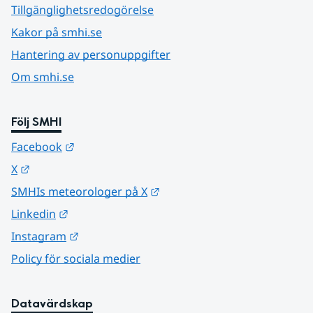
Tillgänglighetsredogörelse
Kakor på smhi.se
Hantering av personuppgifter
Om smhi.se
Följ SMHI
Länk till annan webbplats.
Facebook
Länk till annan webbplats.
X
Länk till annan webbplats.
SMHIs meteorologer på X
Länk till annan webbplats.
Linkedin
Länk till annan webbplats.
Instagram
Policy för sociala medier
Datavärdskap