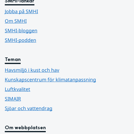
SMHI-länkar
Jobba på SMHI
Om SMHI
SMHI-bloggen
SMHI-podden
Teman
Havsmiljö i kust och hav
Kunskapscentrum för klimatanpassning
Luftkvalitet
SIMAIR
Sjöar och vattendrag
Om webbplatsen