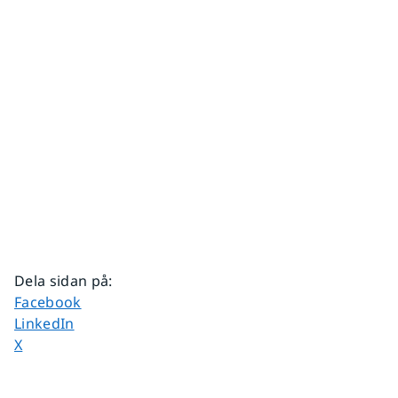
Dela sidan på
:
Dela sidan på
Facebook
Dela sidan på
LinkedIn
Dela sidan på
X