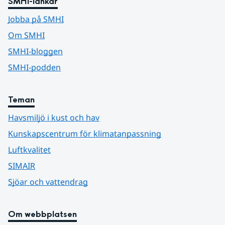
SMHI-länkar
Jobba på SMHI
Om SMHI
SMHI-bloggen
SMHI-podden
Teman
Havsmiljö i kust och hav
Kunskapscentrum för klimatanpassning
Luftkvalitet
SIMAIR
Sjöar och vattendrag
Om webbplatsen