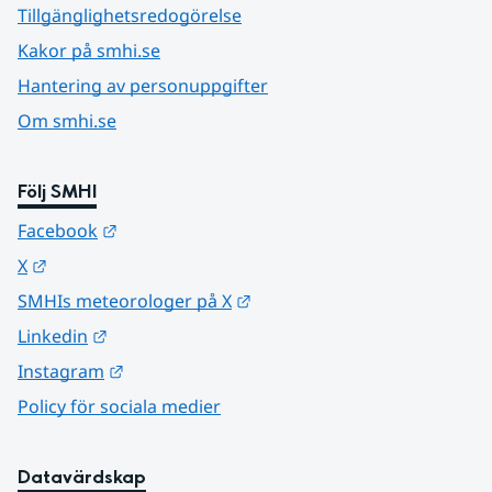
Tillgänglighetsredogörelse
Kakor på smhi.se
Hantering av personuppgifter
Om smhi.se
Följ SMHI
Länk till annan webbplats.
Facebook
Länk till annan webbplats.
X
Länk till annan webbplats.
SMHIs meteorologer på X
Länk till annan webbplats.
Linkedin
Länk till annan webbplats.
Instagram
Policy för sociala medier
Datavärdskap