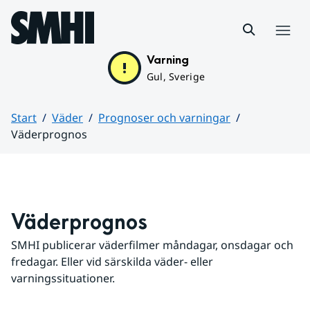
Hoppa till sidans innehåll
Meny
Varning
Gul, Sverige
Start
Väder
Prognoser och varningar
Väderprognos
Huvudinnehåll
Väderprognos
SMHI publicerar väderfilmer måndagar, onsdagar och 
fredagar. Eller vid särskilda väder- eller 
varningssituationer.