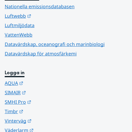
Nationella emissionsdatabasen
Länk till annan webbplats.
Luftwebb
Luftmiljödata
VattenWebb
Datavärdskap, oceanografi och marinbiologi
Datavärdskap för atmosfärkemi
Logga in
Länk till annan webbplats.
AQUA
Länk till annan webbplats.
SIMAIR
Länk till annan webbplats.
SMHI Pro
Länk till annan webbplats.
Timbr
Länk till annan webbplats.
Vinterväg
Länk till annan webbplats.
Väderlarm