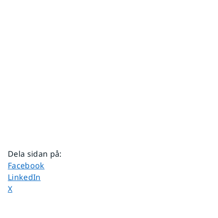
Dela sidan på
:
Dela sidan på
Facebook
Dela sidan på
LinkedIn
Dela sidan på
X