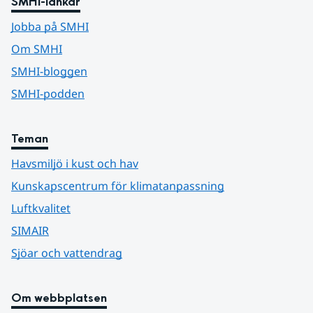
SMHI-länkar
Jobba på SMHI
Om SMHI
SMHI-bloggen
SMHI-podden
Teman
Havsmiljö i kust och hav
Kunskapscentrum för klimatanpassning
Luftkvalitet
SIMAIR
Sjöar och vattendrag
Om webbplatsen