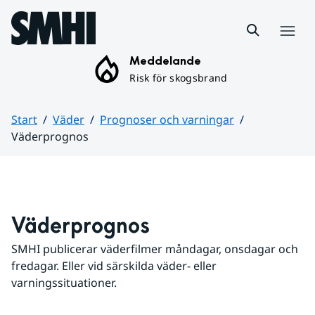
Hoppa till sidans innehåll
Meny
Meddelande
Risk för skogsbrand
Start
Väder
Prognoser och varningar
Väderprognos
Huvudinnehåll
Väderprognos
SMHI publicerar väderfilmer måndagar, onsdagar och 
fredagar. Eller vid särskilda väder- eller 
varningssituationer.