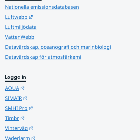
Nationella emissionsdatabasen
Länk till annan webbplats.
Luftwebb
Luftmiljödata
VattenWebb
Datavärdskap, oceanografi och marinbiologi
Datavärdskap för atmosfärkemi
Logga in
Länk till annan webbplats.
AQUA
Länk till annan webbplats.
SIMAIR
Länk till annan webbplats.
SMHI Pro
Länk till annan webbplats.
Timbr
Länk till annan webbplats.
Vinterväg
Länk till annan webbplats.
Väderlarm