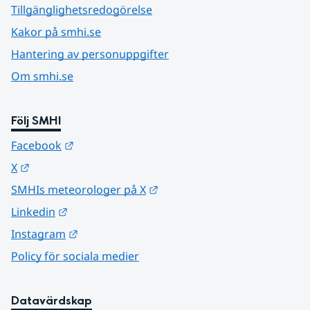
Tillgänglighetsredogörelse
Kakor på smhi.se
Hantering av personuppgifter
Om smhi.se
Följ SMHI
Länk till annan webbplats.
Facebook
Länk till annan webbplats.
X
Länk till annan webbplats.
SMHIs meteorologer på X
Länk till annan webbplats.
Linkedin
Länk till annan webbplats.
Instagram
Policy för sociala medier
Datavärdskap