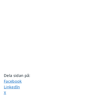
Dela sidan på
:
Dela sidan på
Facebook
Dela sidan på
LinkedIn
Dela sidan på
X