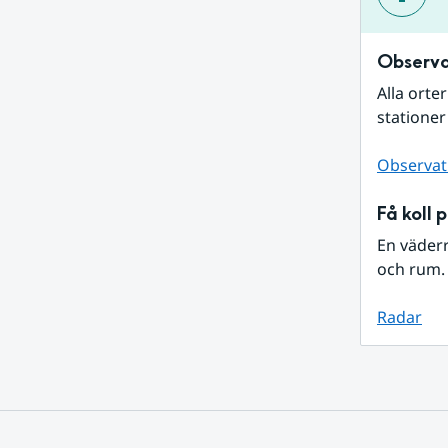
Observa
Alla orte
stationer
Observat
Få koll 
En väder
och rum. 
Radar