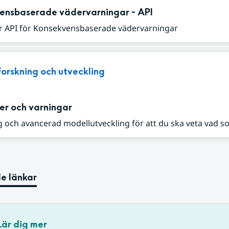
ensbaserade vädervarningar - API
r API för Konsekvensbaserade vädervarningar
Forskning och utveckling
er och varningar
 och avancerad modellutveckling för att du ska veta vad s
e länkar
Lär dig mer