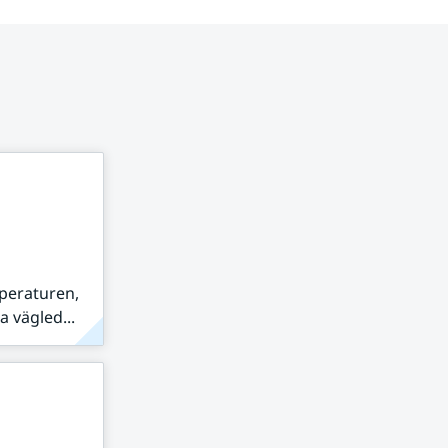
peraturen,
 vägled...