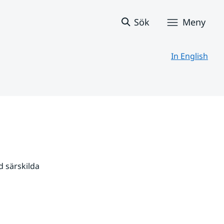
Sök
Meny
In English
 särskilda 