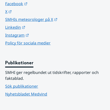
Länk till annan webbplats.
Facebook
Länk till annan webbplats.
X
Länk till annan webbplats.
SMHIs meteorologer på X
Länk till annan webbplats.
Linkedin
Länk till annan webbplats.
Instagram
Policy för sociala medier
Publikationer
SMHI ger regelbundet ut tidskrifter, rapporter och 
faktablad.
Sök publikationer
Nyhetsbladet Medvind