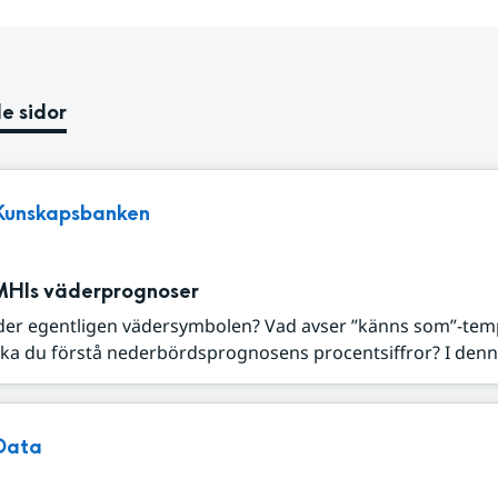
e sidor
Kunskapsbanken
MHIs väderprognoser
der egentligen vädersymbolen? Vad avser ”känns som”-tem
ka du förstå nederbördsprognosens procentsiffror? I denna
Data