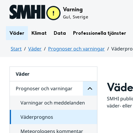
Hoppa till sidans innehåll
Varning
Gul, Sverige
Väder
Klimat
Data
Professionella tjänster
Start
Väder
Prognoser och varningar
Väderpr
varningar
och
Huvudinnehåll
Prognoser
för
Undersidor
Väder
Väde
Prognoser och varningar
SMHI public
Varningar och meddelanden
väder- eller
Väderprognos
Meteorologens kommentar