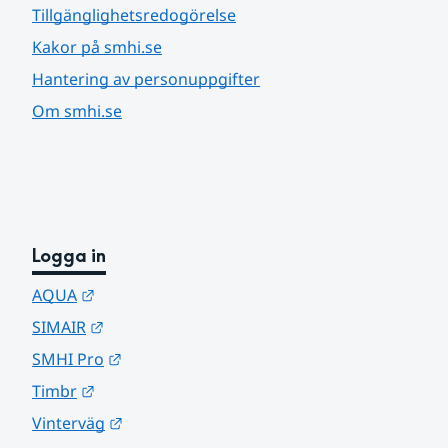
Tillgänglighetsredogörelse
Kakor på smhi.se
Hantering av personuppgifter
Om smhi.se
Logga in
Länk till annan webbplats.
AQUA
Länk till annan webbplats.
SIMAIR
Länk till annan webbplats.
SMHI Pro
Länk till annan webbplats.
Timbr
Länk till annan webbplats.
Vinterväg