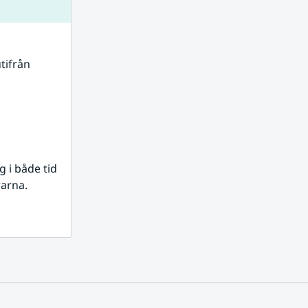
tifrån 
i både tid 
rarna.