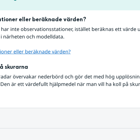
tioner eller beräknade värden?
r har inte observationsstationer, istället beräknas ett värde u
 i närheten och modelldata.
ioner eller beräknade värden?
på skurarna
radar övervakar nederbörd och gör det med hög upplösning 
Den är ett värdefullt hjälpmedel när man vill ha koll på sku