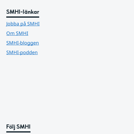
SMHI-länkar
Jobba på SMHI
Om SMHI
SMHI-bloggen
SMHI-podden
Följ SMHI