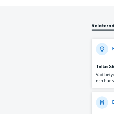
Relaterad
Tolka S
Vad bety
och hur s