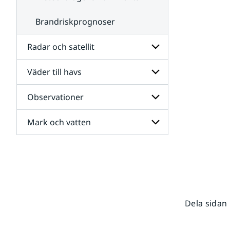
Brandriskprognoser
Radar och satellit
Väder till havs
Undersidor
för
Radar
Observationer
Undersidor
och
för
satellit
Väder
Mark och vatten
Undersidor
till
för
havs
Observationer
Undersidor
för
Mark
och
vatten
Dela sidan