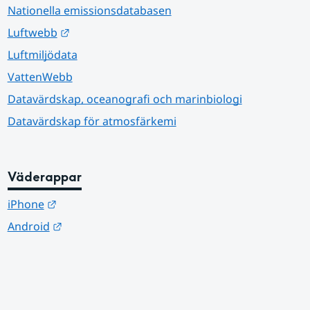
Nationella emissionsdatabasen
Länk till annan webbplats.
Luftwebb
Luftmiljödata
VattenWebb
Datavärdskap, oceanografi och marinbiologi
Datavärdskap för atmosfärkemi
Väderappar
Länk till annan webbplats.
iPhone
Länk till annan webbplats.
Android