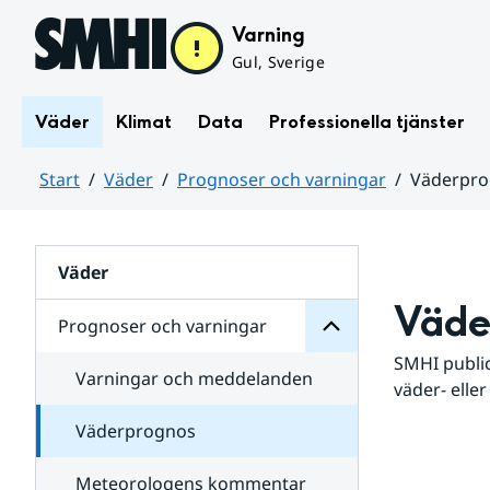
Hoppa till sidans innehåll
Varning
Gul, Sverige
Väder
Klimat
Data
Professionella tjänster
Start
Väder
Prognoser och varningar
Väderpr
varningar
och
Huvudinnehåll
Prognoser
för
Undersidor
Väder
Väde
Prognoser och varningar
SMHI public
Varningar och meddelanden
väder- eller
Väderprognos
Meteorologens kommentar