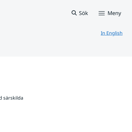
Sök
Meny
In English
 särskilda 