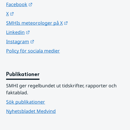
Länk till annan webbplats.
Facebook
Länk till annan webbplats.
X
Länk till annan webbplats.
SMHIs meteorologer på X
Länk till annan webbplats.
Linkedin
Länk till annan webbplats.
Instagram
Policy för sociala medier
Publikationer
SMHI ger regelbundet ut tidskrifter, rapporter och 
faktablad.
Sök publikationer
Nyhetsbladet Medvind