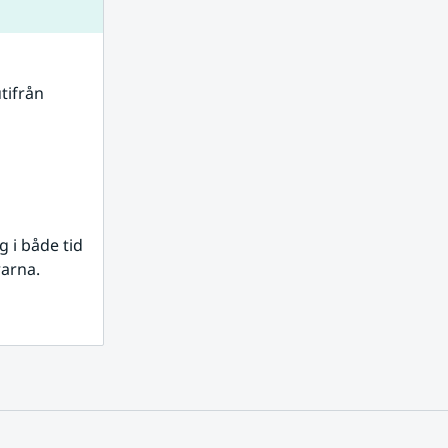
tifrån 
i både tid 
rarna.