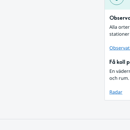
Observa
Alla orte
stationer
Observat
Få koll 
En väder
och rum. 
Radar