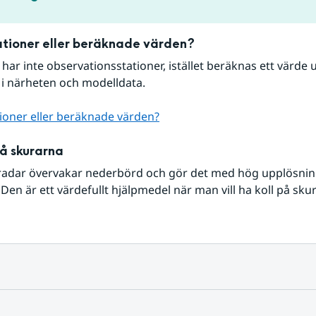
tioner eller beräknade värden?
r har inte observationsstationer, istället beräknas ett värde u
 i närheten och modelldata.
ioner eller beräknade värden?
på skurarna
radar övervakar nederbörd och gör det med hög upplösning 
Den är ett värdefullt hjälpmedel när man vill ha koll på sku