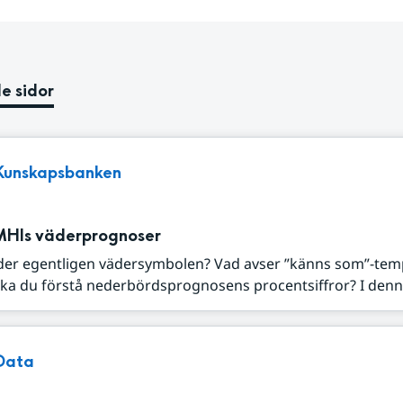
e sidor
Kunskapsbanken
MHIs väderprognoser
der egentligen vädersymbolen? Vad avser ”känns som”-tem
ka du förstå nederbördsprognosens procentsiffror? I denna
Data