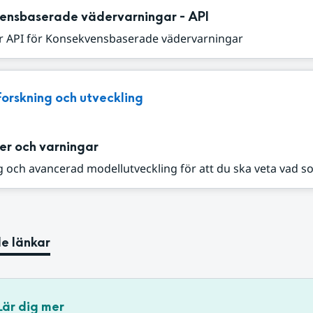
ensbaserade vädervarningar - API
r API för Konsekvensbaserade vädervarningar
Forskning och utveckling
er och varningar
 och avancerad modellutveckling för att du ska veta vad s
e länkar
Lär dig mer