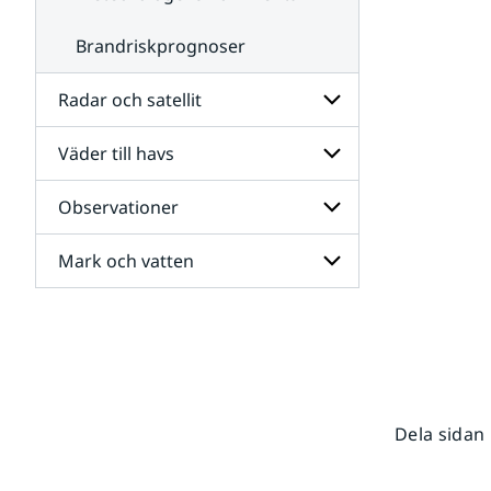
Brandriskprognoser
Radar och satellit
Väder till havs
Undersidor
för
Radar
Observationer
Undersidor
och
för
satellit
Väder
Mark och vatten
Undersidor
till
för
havs
Observationer
Undersidor
för
Mark
och
vatten
Dela sidan