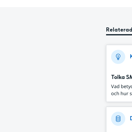
Relaterad
Tolka S
Vad bety
och hur s