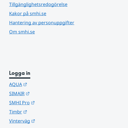
Tillgänglighetsredogörelse
Kakor på smhi.se
Hantering av personuppgifter
Om smhi.se
Logga in
Länk till annan webbplats.
AQUA
Länk till annan webbplats.
SIMAIR
Länk till annan webbplats.
SMHI Pro
Länk till annan webbplats.
Timbr
Länk till annan webbplats.
Vinterväg