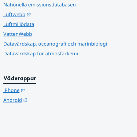
Nationella emissionsdatabasen
Länk till annan webbplats.
Luftwebb
Luftmiljödata
VattenWebb
Datavärdskap, oceanografi och marinbiologi
Datavärdskap för atmosfärkemi
Väderappar
Länk till annan webbplats.
iPhone
Länk till annan webbplats.
Android