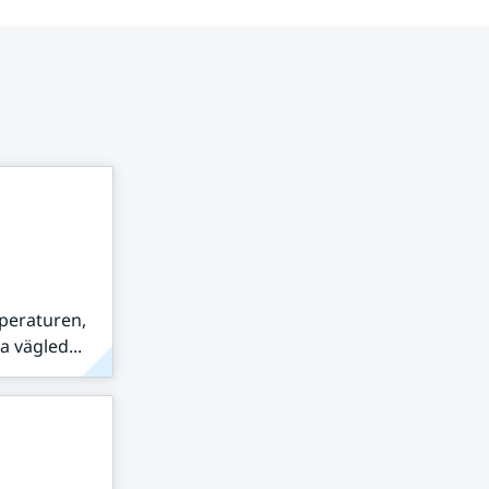
peraturen,
 vägled...