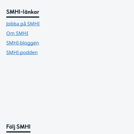
SMHI-länkar
Jobba på SMHI
Om SMHI
SMHI-bloggen
SMHI-podden
Följ SMHI