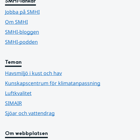
SMHI-länkar
Jobba på SMHI
Om SMHI
SMHI-bloggen
SMHI-podden
Teman
Havsmiljö i kust och hav
Kunskapscentrum för klimatanpassning
Luftkvalitet
SIMAIR
Sjöar och vattendrag
Om webbplatsen