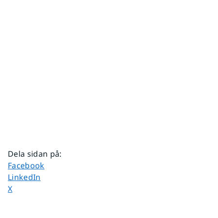
Dela sidan på
:
Dela sidan på
Facebook
Dela sidan på
LinkedIn
Dela sidan på
X