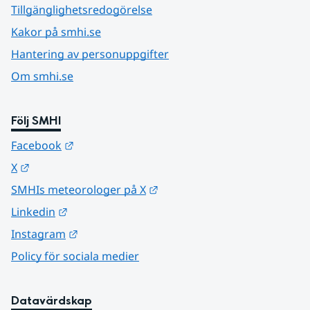
Tillgänglighetsredogörelse
Kakor på smhi.se
Hantering av personuppgifter
Om smhi.se
Följ SMHI
Länk till annan webbplats.
Facebook
Länk till annan webbplats.
X
Länk till annan webbplats.
SMHIs meteorologer på X
Länk till annan webbplats.
Linkedin
Länk till annan webbplats.
Instagram
Policy för sociala medier
Datavärdskap