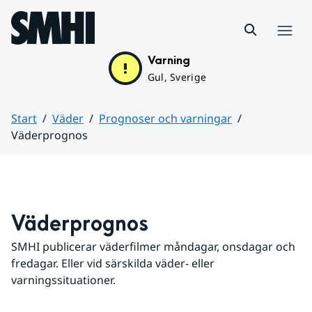
Hoppa till sidans innehåll
Meny
Varning
Gul, Sverige
Start
Väder
Prognoser och varningar
Väderprognos
Huvudinnehåll
Väderprognos
SMHI publicerar väderfilmer måndagar, onsdagar och 
fredagar. Eller vid särskilda väder- eller 
varningssituationer.