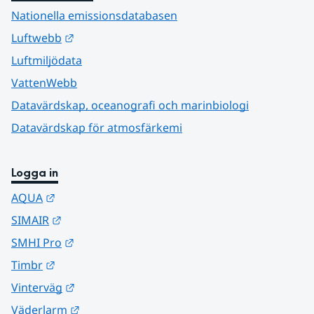
Nationella emissionsdatabasen
Länk till annan webbplats.
Luftwebb
Luftmiljödata
VattenWebb
Datavärdskap, oceanografi och marinbiologi
Datavärdskap för atmosfärkemi
Logga in
Länk till annan webbplats.
AQUA
Länk till annan webbplats.
SIMAIR
Länk till annan webbplats.
SMHI Pro
Länk till annan webbplats.
Timbr
Länk till annan webbplats.
Vinterväg
Länk till annan webbplats.
Väderlarm