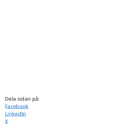
Dela sidan på
:
Dela sidan på
Facebook
Dela sidan på
LinkedIn
Dela sidan på
X