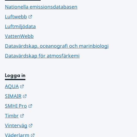
Nationella emissionsdatabasen
Länk till annan webbplats.
Luftwebb
Luftmiljödata
VattenWebb
Datavärdskap, oceanografi och marinbiologi
Datavärdskap för atmosfärkemi
Logga in
Länk till annan webbplats.
AQUA
Länk till annan webbplats.
SIMAIR
Länk till annan webbplats.
SMHI Pro
Länk till annan webbplats.
Timbr
Länk till annan webbplats.
Vinterväg
Länk till annan webbplats.
Väderlarm