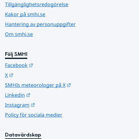
Tillgänglighetsredogörelse
Kakor på smhi.se
Hantering av personuppgifter
Om smhi.se
Följ SMHI
Länk till annan webbplats.
Facebook
Länk till annan webbplats.
X
Länk till annan webbplats.
SMHIs meteorologer på X
Länk till annan webbplats.
Linkedin
Länk till annan webbplats.
Instagram
Policy för sociala medier
Datavärdskap