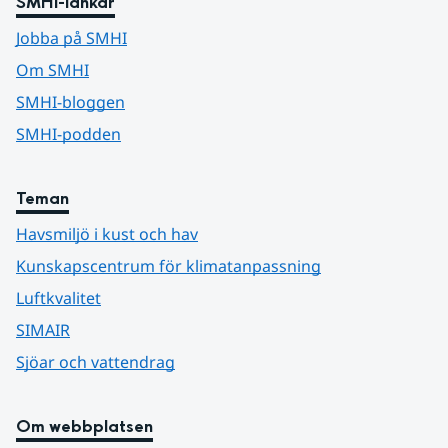
SMHI-länkar
Jobba på SMHI
Om SMHI
SMHI-bloggen
SMHI-podden
Teman
Havsmiljö i kust och hav
Kunskapscentrum för klimatanpassning
Luftkvalitet
SIMAIR
Sjöar och vattendrag
Om webbplatsen