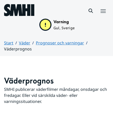
Hoppa till sidans innehåll
Meny
Varning
Gul, Sverige
Start
Väder
Prognoser och varningar
Väderprognos
Huvudinnehåll
Väderprognos
SMHI publicerar väderfilmer måndagar, onsdagar och 
fredagar. Eller vid särskilda väder- eller 
varningssituationer.