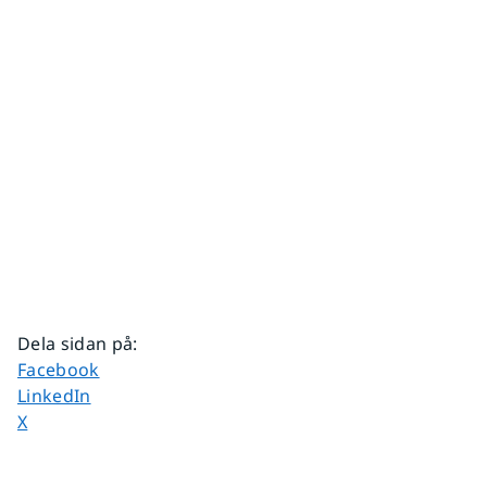
Dela sidan på
:
Dela sidan på
Facebook
Dela sidan på
LinkedIn
Dela sidan på
X