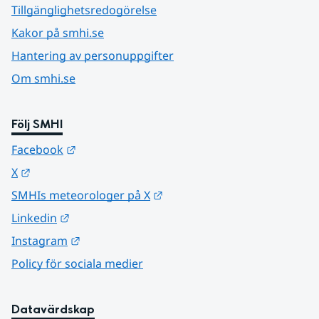
Tillgänglighetsredogörelse
Kakor på smhi.se
Hantering av personuppgifter
Om smhi.se
Följ SMHI
Länk till annan webbplats.
Facebook
Länk till annan webbplats.
X
Länk till annan webbplats.
SMHIs meteorologer på X
Länk till annan webbplats.
Linkedin
Länk till annan webbplats.
Instagram
Policy för sociala medier
Datavärdskap