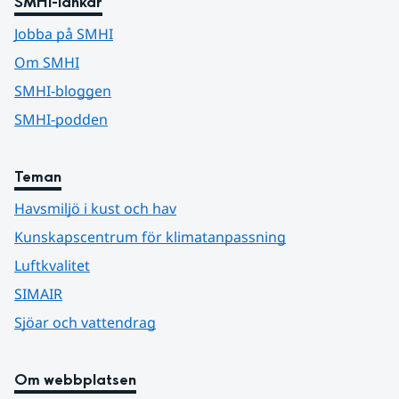
SMHI-länkar
Jobba på SMHI
Om SMHI
SMHI-bloggen
SMHI-podden
Teman
Havsmiljö i kust och hav
Kunskapscentrum för klimatanpassning
Luftkvalitet
SIMAIR
Sjöar och vattendrag
Om webbplatsen