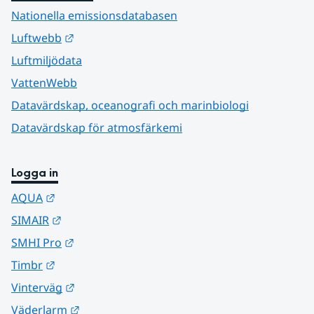
Nationella emissionsdatabasen
Länk till annan webbplats.
Luftwebb
Luftmiljödata
VattenWebb
Datavärdskap, oceanografi och marinbiologi
Datavärdskap för atmosfärkemi
Logga in
Länk till annan webbplats.
AQUA
Länk till annan webbplats.
SIMAIR
Länk till annan webbplats.
SMHI Pro
Länk till annan webbplats.
Timbr
Länk till annan webbplats.
Vinterväg
Länk till annan webbplats.
Väderlarm