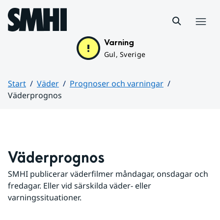
Hoppa till sidans innehåll
Meny
Varning
Gul, Sverige
Start
Väder
Prognoser och varningar
Väderprognos
Huvudinnehåll
Väderprognos
SMHI publicerar väderfilmer måndagar, onsdagar och 
fredagar. Eller vid särskilda väder- eller 
varningssituationer.