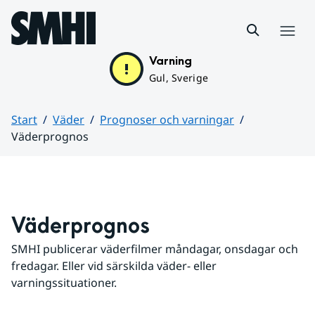
Hoppa till sidans innehåll
Meny
Varning
Gul, Sverige
Start
Väder
Prognoser och varningar
Väderprognos
Huvudinnehåll
Väderprognos
SMHI publicerar väderfilmer måndagar, onsdagar och 
fredagar. Eller vid särskilda väder- eller 
varningssituationer.