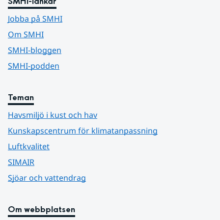
SMHI-länkar
Jobba på SMHI
Om SMHI
SMHI-bloggen
SMHI-podden
Teman
Havsmiljö i kust och hav
Kunskapscentrum för klimatanpassning
Luftkvalitet
SIMAIR
Sjöar och vattendrag
Om webbplatsen