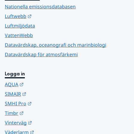
Nationella emissionsdatabasen
Länk till annan webbplats.
Luftwebb
Luftmiljödata
VattenWebb
Datavärdskap, oceanografi och marinbiologi
Datavärdskap för atmosfärkemi
Logga in
Länk till annan webbplats.
AQUA
Länk till annan webbplats.
SIMAIR
Länk till annan webbplats.
SMHI Pro
Länk till annan webbplats.
Timbr
Länk till annan webbplats.
Vinterväg
Länk till annan webbplats.
Väderlarm