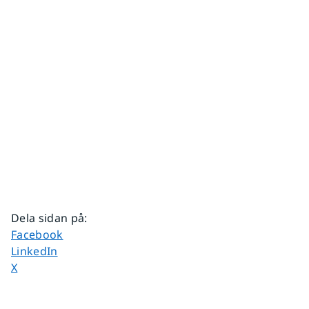
Dela sidan på
:
Dela sidan på
Facebook
Dela sidan på
LinkedIn
Dela sidan på
X