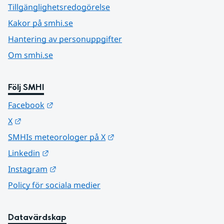
Tillgänglighetsredogörelse
Kakor på smhi.se
Hantering av personuppgifter
Om smhi.se
Följ SMHI
Länk till annan webbplats.
Facebook
Länk till annan webbplats.
X
Länk till annan webbplats.
SMHIs meteorologer på X
Länk till annan webbplats.
Linkedin
Länk till annan webbplats.
Instagram
Policy för sociala medier
Datavärdskap