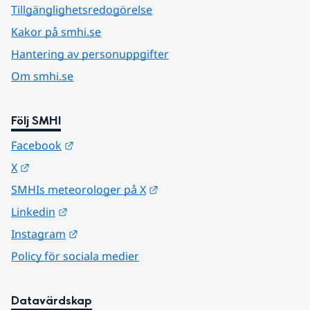
Tillgänglighetsredogörelse
Kakor på smhi.se
Hantering av personuppgifter
Om smhi.se
Följ SMHI
Länk till annan webbplats.
Facebook
Länk till annan webbplats.
X
Länk till annan webbplats.
SMHIs meteorologer på X
Länk till annan webbplats.
Linkedin
Länk till annan webbplats.
Instagram
Policy för sociala medier
Datavärdskap