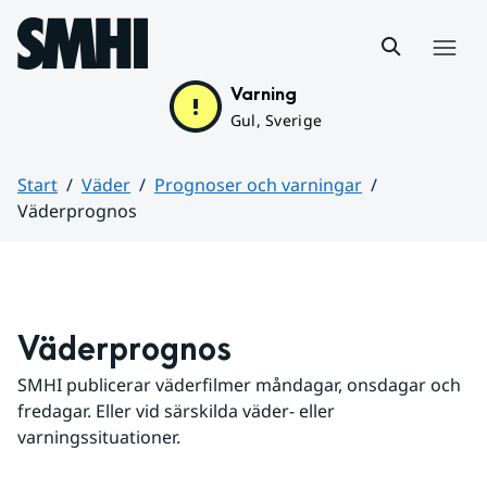
Hoppa till sidans innehåll
Meny
Varning
Gul, Sverige
Start
Väder
Prognoser och varningar
Väderprognos
Huvudinnehåll
Väderprognos
SMHI publicerar väderfilmer måndagar, onsdagar och 
fredagar. Eller vid särskilda väder- eller 
varningssituationer.