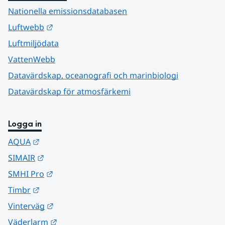
Nationella emissionsdatabasen
Länk till annan webbplats.
Luftwebb
Luftmiljödata
VattenWebb
Datavärdskap, oceanografi och marinbiologi
Datavärdskap för atmosfärkemi
Logga in
Länk till annan webbplats.
AQUA
Länk till annan webbplats.
SIMAIR
Länk till annan webbplats.
SMHI Pro
Länk till annan webbplats.
Timbr
Länk till annan webbplats.
Vinterväg
Länk till annan webbplats.
Väderlarm