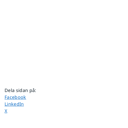
Dela sidan på
:
Dela sidan på
Facebook
Dela sidan på
LinkedIn
Dela sidan på
X