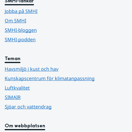
SMHI-länkar
Jobba på SMHI
Om SMHI
SMHI-bloggen
SMHI-podden
Teman
Havsmiljö i kust och hav
Kunskapscentrum för klimatanpassning
Luftkvalitet
SIMAIR
Sjöar och vattendrag
Om webbplatsen