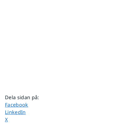
Dela sidan på
:
Dela sidan på
Facebook
Dela sidan på
LinkedIn
Dela sidan på
X