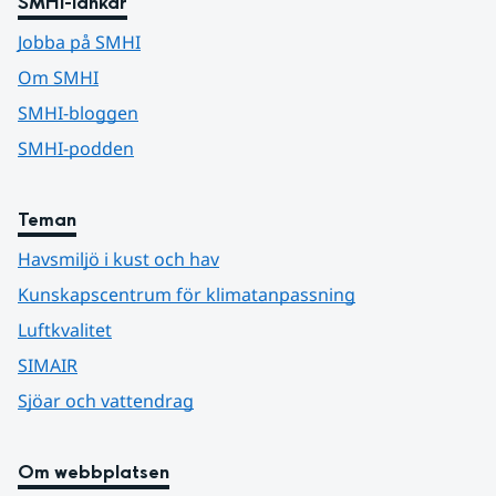
SMHI-länkar
Jobba på SMHI
Om SMHI
SMHI-bloggen
SMHI-podden
Teman
Havsmiljö i kust och hav
Kunskapscentrum för klimatanpassning
Luftkvalitet
SIMAIR
Sjöar och vattendrag
Om webbplatsen