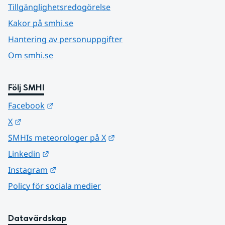
Tillgänglighetsredogörelse
Kakor på smhi.se
Hantering av personuppgifter
Om smhi.se
Följ SMHI
Länk till annan webbplats.
Facebook
Länk till annan webbplats.
X
Länk till annan webbplats.
SMHIs meteorologer på X
Länk till annan webbplats.
Linkedin
Länk till annan webbplats.
Instagram
Policy för sociala medier
Datavärdskap