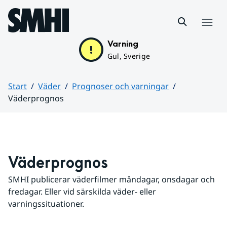
Hoppa till sidans innehåll
Meny
Varning
Gul, Sverige
Start
Väder
Prognoser och varningar
Väderprognos
Huvudinnehåll
Väderprognos
SMHI publicerar väderfilmer måndagar, onsdagar och 
fredagar. Eller vid särskilda väder- eller 
varningssituationer.