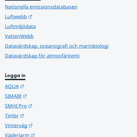
Nationella emissionsdatabasen
Länk till annan webbplats.
Luftwebb
Luftmiljödata
VattenWebb
Datavärdskap, oceanografi och marinbiologi
Datavärdskap för atmosfärkemi
Logga in
Länk till annan webbplats.
AQUA
Länk till annan webbplats.
SIMAIR
Länk till annan webbplats.
SMHI Pro
Länk till annan webbplats.
Timbr
Länk till annan webbplats.
Vinterväg
Länk till annan webbplats.
Väderlarm