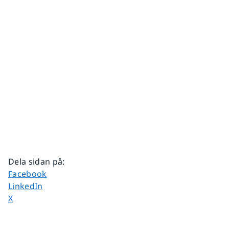
Dela sidan på
:
Dela sidan på
Facebook
Dela sidan på
LinkedIn
Dela sidan på
X