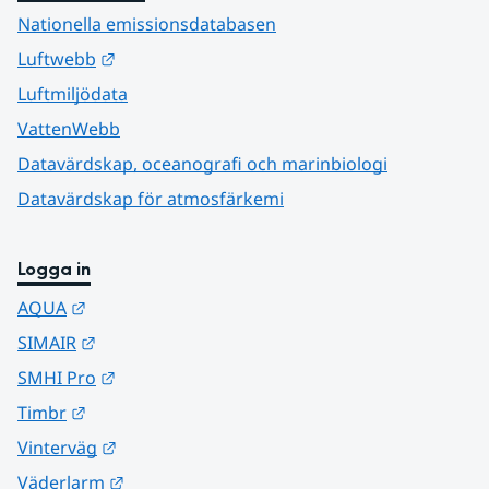
Nationella emissionsdatabasen
Länk till annan webbplats.
Luftwebb
Luftmiljödata
VattenWebb
Datavärdskap, oceanografi och marinbiologi
Datavärdskap för atmosfärkemi
Logga in
Länk till annan webbplats.
AQUA
Länk till annan webbplats.
SIMAIR
Länk till annan webbplats.
SMHI Pro
Länk till annan webbplats.
Timbr
Länk till annan webbplats.
Vinterväg
Länk till annan webbplats.
Väderlarm