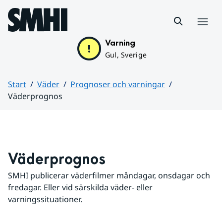
Hoppa till sidans innehåll
Meny
Varning
Gul, Sverige
Start
Väder
Prognoser och varningar
Väderprognos
Huvudinnehåll
Väderprognos
SMHI publicerar väderfilmer måndagar, onsdagar och 
fredagar. Eller vid särskilda väder- eller 
varningssituationer.