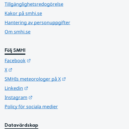
Tillgänglighetsredogörelse
Kakor på smhi.se
Hantering av personuppgifter
Om smhi.se
Följ SMHI
Länk till annan webbplats.
Facebook
Länk till annan webbplats.
X
Länk till annan webbplats.
SMHIs meteorologer på X
Länk till annan webbplats.
Linkedin
Länk till annan webbplats.
Instagram
Policy för sociala medier
Datavärdskap