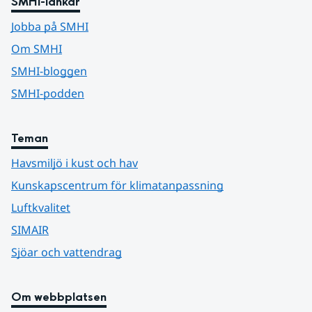
SMHI-länkar
Jobba på SMHI
Om SMHI
SMHI-bloggen
SMHI-podden
Teman
Havsmiljö i kust och hav
Kunskapscentrum för klimatanpassning
Luftkvalitet
SIMAIR
Sjöar och vattendrag
Om webbplatsen