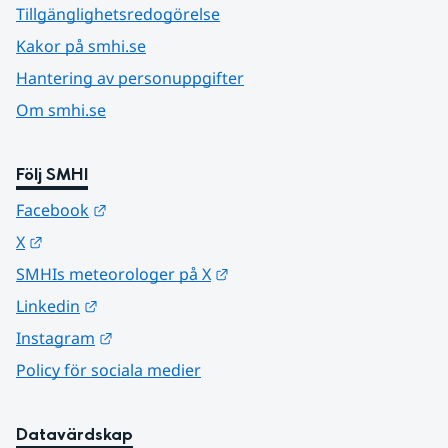
Tillgänglighetsredogörelse
Kakor på smhi.se
Hantering av personuppgifter
Om smhi.se
Följ SMHI
Länk till annan webbplats.
Facebook
Länk till annan webbplats.
X
Länk till annan webbplats.
SMHIs meteorologer på X
Länk till annan webbplats.
Linkedin
Länk till annan webbplats.
Instagram
Policy för sociala medier
Datavärdskap