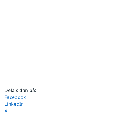
Dela sidan på
:
Dela sidan på
Facebook
Dela sidan på
LinkedIn
Dela sidan på
X