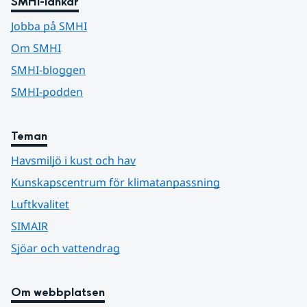
SMHI-länkar
Jobba på SMHI
Om SMHI
SMHI-bloggen
SMHI-podden
Teman
Havsmiljö i kust och hav
Kunskapscentrum för klimatanpassning
Luftkvalitet
SIMAIR
Sjöar och vattendrag
Om webbplatsen