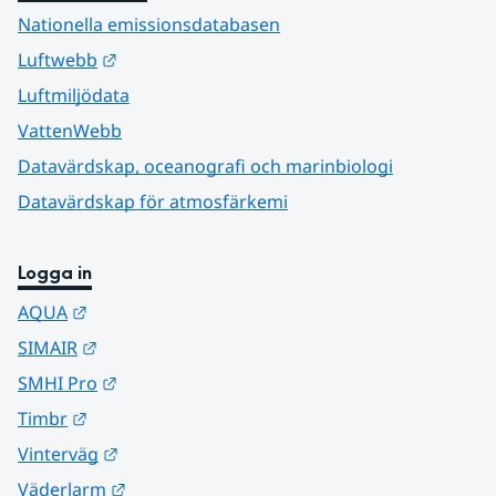
Nationella emissionsdatabasen
Länk till annan webbplats.
Luftwebb
Luftmiljödata
VattenWebb
Datavärdskap, oceanografi och marinbiologi
Datavärdskap för atmosfärkemi
Logga in
Länk till annan webbplats.
AQUA
Länk till annan webbplats.
SIMAIR
Länk till annan webbplats.
SMHI Pro
Länk till annan webbplats.
Timbr
Länk till annan webbplats.
Vinterväg
Länk till annan webbplats.
Väderlarm