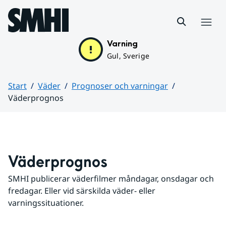
Hoppa till sidans innehåll
Meny
Varning
Gul, Sverige
Start
Väder
Prognoser och varningar
Väderprognos
Huvudinnehåll
Väderprognos
SMHI publicerar väderfilmer måndagar, onsdagar och 
fredagar. Eller vid särskilda väder- eller 
varningssituationer.