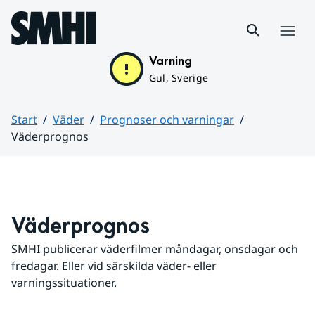
Hoppa till sidans innehåll
Meny
Varning
Gul, Sverige
Start
Väder
Prognoser och varningar
Väderprognos
Huvudinnehåll
Väderprognos
SMHI publicerar väderfilmer måndagar, onsdagar och 
fredagar. Eller vid särskilda väder- eller 
varningssituationer.