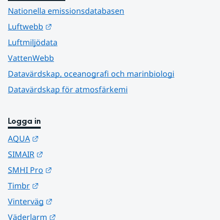
Nationella emissionsdatabasen
Länk till annan webbplats.
Luftwebb
Luftmiljödata
VattenWebb
Datavärdskap, oceanografi och marinbiologi
Datavärdskap för atmosfärkemi
Logga in
Länk till annan webbplats.
AQUA
Länk till annan webbplats.
SIMAIR
Länk till annan webbplats.
SMHI Pro
Länk till annan webbplats.
Timbr
Länk till annan webbplats.
Vinterväg
Länk till annan webbplats.
Väderlarm