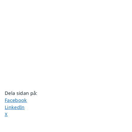
Dela sidan på
:
Dela sidan på
Facebook
Dela sidan på
LinkedIn
Dela sidan på
X