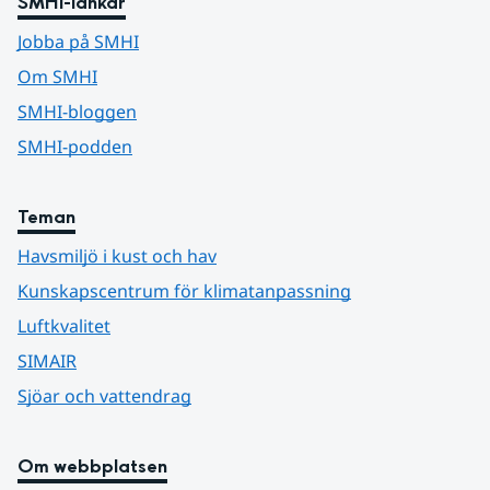
SMHI-länkar
Jobba på SMHI
Om SMHI
SMHI-bloggen
SMHI-podden
Teman
Havsmiljö i kust och hav
Kunskapscentrum för klimatanpassning
Luftkvalitet
SIMAIR
Sjöar och vattendrag
Om webbplatsen