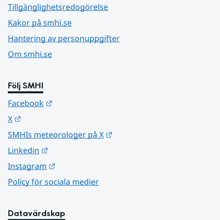
Tillgänglighetsredogörelse
Kakor på smhi.se
Hantering av personuppgifter
Om smhi.se
Följ SMHI
Länk till annan webbplats.
Facebook
Länk till annan webbplats.
X
Länk till annan webbplats.
SMHIs meteorologer på X
Länk till annan webbplats.
Linkedin
Länk till annan webbplats.
Instagram
Policy för sociala medier
Datavärdskap