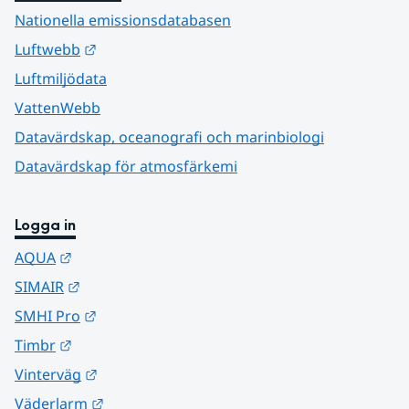
Nationella emissionsdatabasen
Länk till annan webbplats.
Luftwebb
Luftmiljödata
VattenWebb
Datavärdskap, oceanografi och marinbiologi
Datavärdskap för atmosfärkemi
Logga in
Länk till annan webbplats.
AQUA
Länk till annan webbplats.
SIMAIR
Länk till annan webbplats.
SMHI Pro
Länk till annan webbplats.
Timbr
Länk till annan webbplats.
Vinterväg
Länk till annan webbplats.
Väderlarm