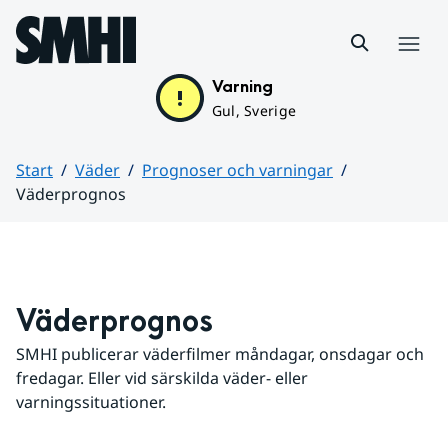
Hoppa till sidans innehåll
Meny
Varning
Gul, Sverige
Start
Väder
Prognoser och varningar
Väderprognos
Huvudinnehåll
Väderprognos
SMHI publicerar väderfilmer måndagar, onsdagar och 
fredagar. Eller vid särskilda väder- eller 
varningssituationer.