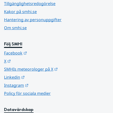
Tillgänglighetsredogörelse
Kakor på smhi.se
Hantering av personuppgifter
Om smhi.se
Följ SMHI
Länk till annan webbplats.
Facebook
Länk till annan webbplats.
X
Länk till annan webbplats.
SMHIs meteorologer på X
Länk till annan webbplats.
Linkedin
Länk till annan webbplats.
Instagram
Policy för sociala medier
Datavärdskap