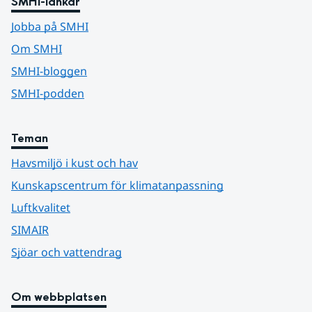
SMHI-länkar
Jobba på SMHI
Om SMHI
SMHI-bloggen
SMHI-podden
Teman
Havsmiljö i kust och hav
Kunskapscentrum för klimatanpassning
Luftkvalitet
SIMAIR
Sjöar och vattendrag
Om webbplatsen