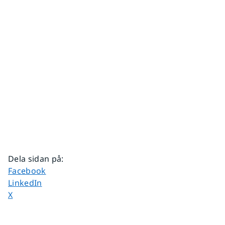
Dela sidan på
:
Dela sidan på
Facebook
Dela sidan på
LinkedIn
Dela sidan på
X