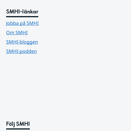
SMHI-länkar
Jobba på SMHI
Om SMHI
SMHI-bloggen
SMHI-podden
Följ SMHI