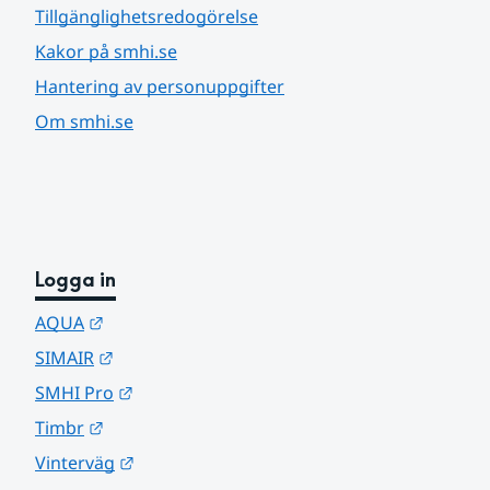
Tillgänglighetsredogörelse
Kakor på smhi.se
Hantering av personuppgifter
Om smhi.se
Logga in
Länk till annan webbplats.
AQUA
Länk till annan webbplats.
SIMAIR
Länk till annan webbplats.
SMHI Pro
Länk till annan webbplats.
Timbr
Länk till annan webbplats.
Vinterväg