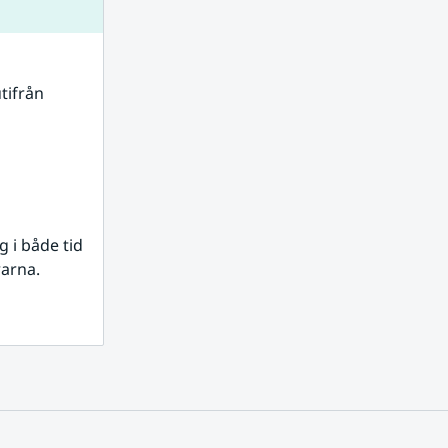
tifrån 
i både tid 
rarna.