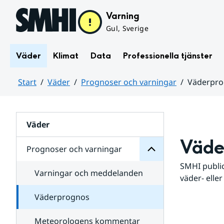
Hoppa till sidans innehåll
Varning
Gul, Sverige
Väder
Klimat
Data
Professionella tjänster
Start
Väder
Prognoser och varningar
Väderpr
varningar
och
Huvudinnehåll
Prognoser
för
Undersidor
Väder
Väde
Prognoser och varningar
SMHI public
Varningar och meddelanden
väder- eller
Väderprognos
Meteorologens kommentar