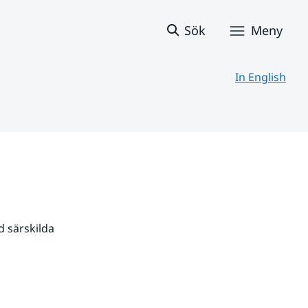
Sök
Meny
In English
 särskilda 