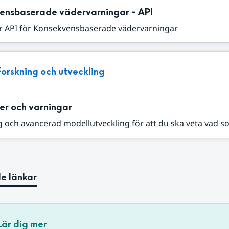
ensbaserade vädervarningar - API
r API för Konsekvensbaserade vädervarningar
Forskning och utveckling
er och varningar
 och avancerad modellutveckling för att du ska veta vad s
e länkar
Lär dig mer