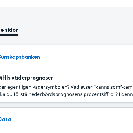
e sidor
Kunskapsbanken
MHIs väderprognoser
der egentligen vädersymbolen? Vad avser ”känns som”-tem
ka du förstå nederbördsprognosens procentsiffror? I denna
Data