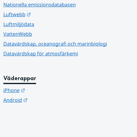
Nationella emissionsdatabasen
Länk till annan webbplats.
Luftwebb
Luftmiljödata
VattenWebb
Datavärdskap, oceanografi och marinbiologi
Datavärdskap för atmosfärkemi
Väderappar
Länk till annan webbplats.
iPhone
Länk till annan webbplats.
Android