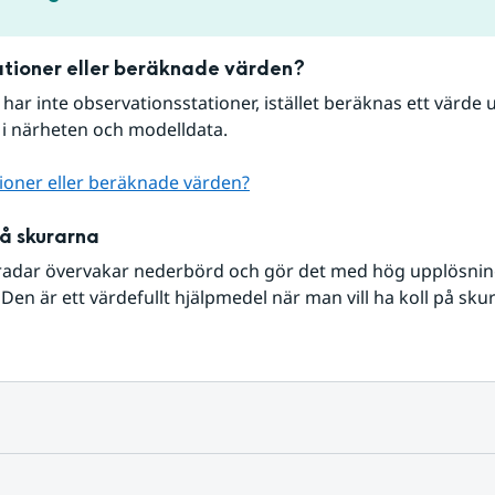
tioner eller beräknade värden?
r har inte observationsstationer, istället beräknas ett värde u
 i närheten och modelldata.
ioner eller beräknade värden?
på skurarna
radar övervakar nederbörd och gör det med hög upplösning 
Den är ett värdefullt hjälpmedel när man vill ha koll på sku