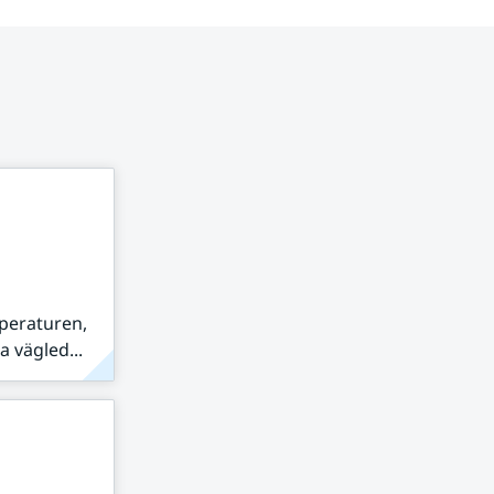
peraturen,
 vägled...