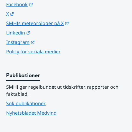
Länk till annan webbplats.
Facebook
Länk till annan webbplats.
X
Länk till annan webbplats.
SMHIs meteorologer på X
Länk till annan webbplats.
Linkedin
Länk till annan webbplats.
Instagram
Policy för sociala medier
Publikationer
SMHI ger regelbundet ut tidskrifter, rapporter och 
faktablad.
Sök publikationer
Nyhetsbladet Medvind