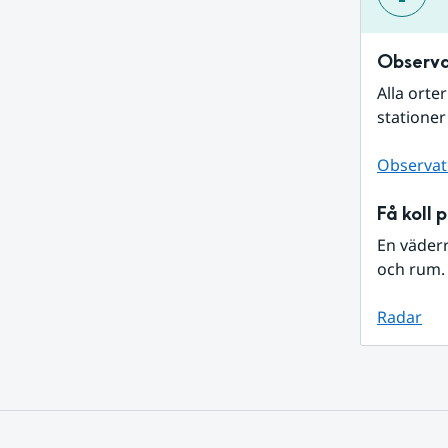
Observa
Alla orte
stationer
Observat
Få koll 
En väder
och rum. 
Radar