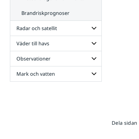
Brandriskprognoser
Radar och satellit
Väder till havs
Undersidor
för
Radar
Observationer
Undersidor
och
för
satellit
Väder
Mark och vatten
Undersidor
till
för
havs
Observationer
Undersidor
för
Mark
och
vatten
Dela sidan