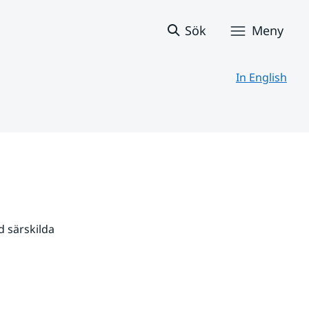
Sök
Meny
In English
 särskilda 