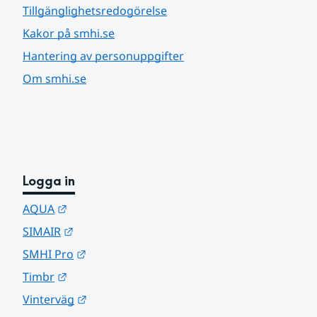
Tillgänglighetsredogörelse
Kakor på smhi.se
Hantering av personuppgifter
Om smhi.se
Logga in
Länk till annan webbplats.
AQUA
Länk till annan webbplats.
SIMAIR
Länk till annan webbplats.
SMHI Pro
Länk till annan webbplats.
Timbr
Länk till annan webbplats.
Vinterväg