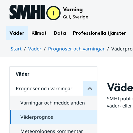
Hoppa till sidans innehåll
Varning
Gul, Sverige
Väder
Klimat
Data
Professionella tjänster
Start
Väder
Prognoser och varningar
Väderpr
varningar
och
Huvudinnehåll
Prognoser
för
Undersidor
Väder
Väde
Prognoser och varningar
SMHI public
Varningar och meddelanden
väder- eller
Väderprognos
Meteorologens kommentar