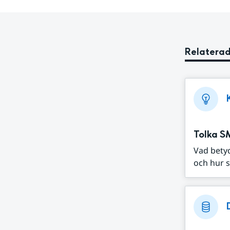
Relaterad
Tolka S
Vad bety
och hur s