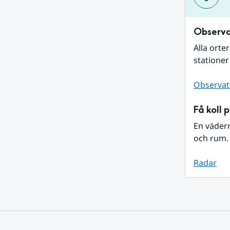
Observa
Alla orte
stationer
Observat
Få koll 
En väder
och rum. 
Radar