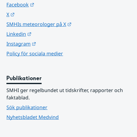
Länk till annan webbplats.
Facebook
Länk till annan webbplats.
X
Länk till annan webbplats.
SMHIs meteorologer på X
Länk till annan webbplats.
Linkedin
Länk till annan webbplats.
Instagram
Policy för sociala medier
Publikationer
SMHI ger regelbundet ut tidskrifter, rapporter och 
faktablad.
Sök publikationer
Nyhetsbladet Medvind