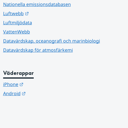
Nationella emissionsdatabasen
Länk till annan webbplats.
Luftwebb
Luftmiljödata
VattenWebb
Datavärdskap, oceanografi och marinbiologi
Datavärdskap för atmosfärkemi
Väderappar
Länk till annan webbplats.
iPhone
Länk till annan webbplats.
Android