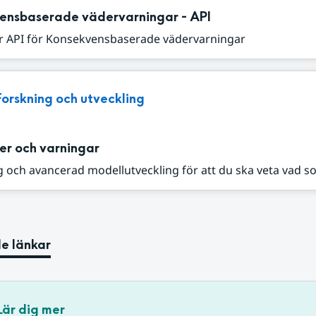
ensbaserade vädervarningar - API
r API för Konsekvensbaserade vädervarningar
Forskning och utveckling
er och varningar
 och avancerad modellutveckling för att du ska veta vad s
e länkar
Lär dig mer