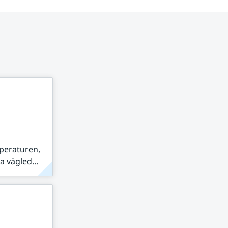
peraturen,
 vägled...