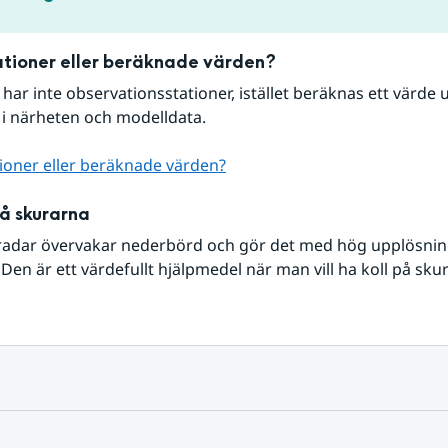
tioner eller beräknade värden?
r har inte observationsstationer, istället beräknas ett värde u
 i närheten och modelldata.
ioner eller beräknade värden?
på skurarna
radar övervakar nederbörd och gör det med hög upplösning 
Den är ett värdefullt hjälpmedel när man vill ha koll på sku