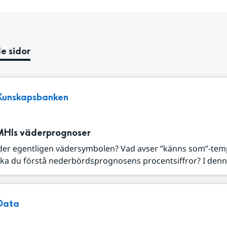
e sidor
Kunskapsbanken
MHIs väderprognoser
der egentligen vädersymbolen? Vad avser ”känns som”-tem
ka du förstå nederbördsprognosens procentsiffror? I denna
Data