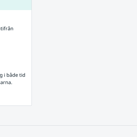
tifrån 
i både tid 
rarna.