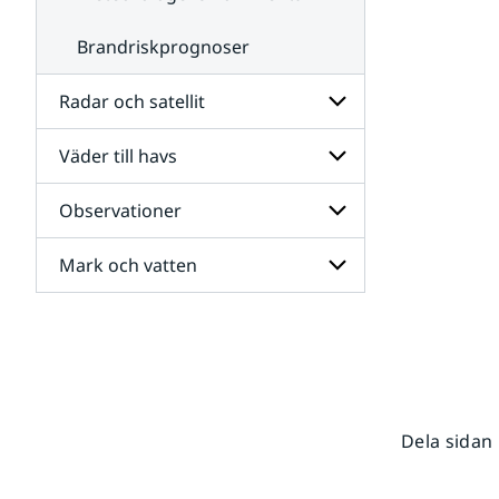
Brandriskprognoser
Radar och satellit
Väder till havs
Undersidor
för
Radar
Observationer
Undersidor
och
för
satellit
Väder
Mark och vatten
Undersidor
till
för
havs
Observationer
Undersidor
för
Mark
och
vatten
Dela sidan