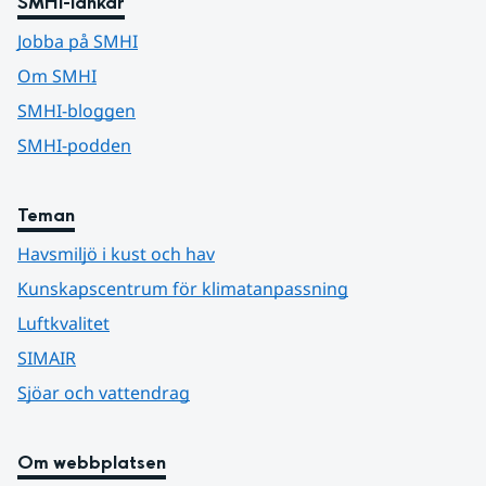
SMHI-länkar
Jobba på SMHI
Om SMHI
SMHI-bloggen
SMHI-podden
Teman
Havsmiljö i kust och hav
Kunskapscentrum för klimatanpassning
Luftkvalitet
SIMAIR
Sjöar och vattendrag
Om webbplatsen