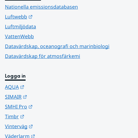
Nationella emissionsdatabasen
Länk till annan webbplats.
Luftwebb
Luftmiljödata
VattenWebb
Datavärdskap, oceanografi och marinbiologi
Datavärdskap för atmosfärkemi
Logga in
Länk till annan webbplats.
AQUA
Länk till annan webbplats.
SIMAIR
Länk till annan webbplats.
SMHI Pro
Länk till annan webbplats.
Timbr
Länk till annan webbplats.
Vinterväg
Länk till annan webbplats.
Väderlarm