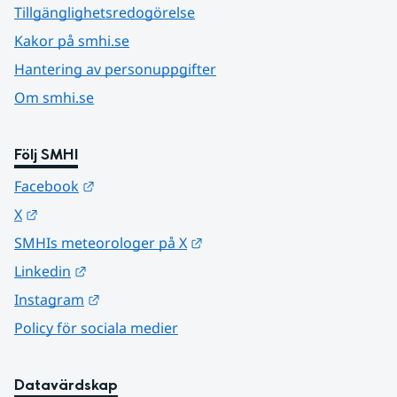
Tillgänglighetsredogörelse
Kakor på smhi.se
Hantering av personuppgifter
Om smhi.se
Följ SMHI
Länk till annan webbplats.
Facebook
Länk till annan webbplats.
X
Länk till annan webbplats.
SMHIs meteorologer på X
Länk till annan webbplats.
Linkedin
Länk till annan webbplats.
Instagram
Policy för sociala medier
Datavärdskap