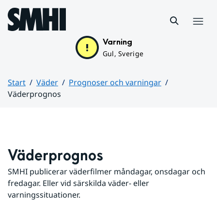
Hoppa till sidans innehåll
Meny
Varning
Gul, Sverige
Start
Väder
Prognoser och varningar
Väderprognos
Huvudinnehåll
Väderprognos
SMHI publicerar väderfilmer måndagar, onsdagar och 
fredagar. Eller vid särskilda väder- eller 
varningssituationer.