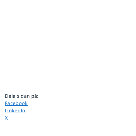
Dela sidan på
:
Dela sidan på
Facebook
Dela sidan på
LinkedIn
Dela sidan på
X