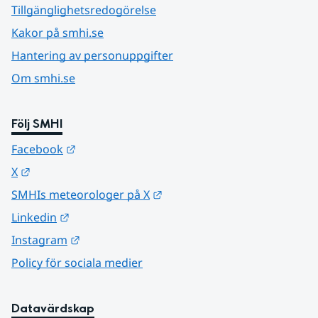
Tillgänglighetsredogörelse
Kakor på smhi.se
Hantering av personuppgifter
Om smhi.se
Följ SMHI
Länk till annan webbplats.
Facebook
Länk till annan webbplats.
X
Länk till annan webbplats.
SMHIs meteorologer på X
Länk till annan webbplats.
Linkedin
Länk till annan webbplats.
Instagram
Policy för sociala medier
Datavärdskap