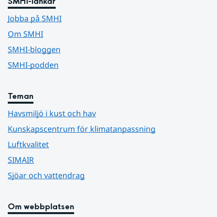
SMHI-länkar
Jobba på SMHI
Om SMHI
SMHI-bloggen
SMHI-podden
Teman
Havsmiljö i kust och hav
Kunskapscentrum för klimatanpassning
Luftkvalitet
SIMAIR
Sjöar och vattendrag
Om webbplatsen