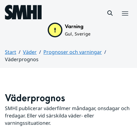
Hoppa till sidans innehåll
Meny
Varning
Gul, Sverige
Start
Väder
Prognoser och varningar
Väderprognos
Huvudinnehåll
Väderprognos
SMHI publicerar väderfilmer måndagar, onsdagar och 
fredagar. Eller vid särskilda väder- eller 
varningssituationer.