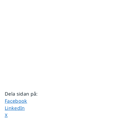
Dela sidan på
:
Dela sidan på
Facebook
Dela sidan på
LinkedIn
Dela sidan på
X