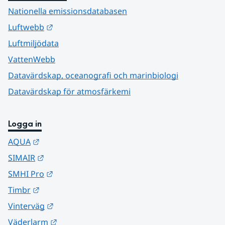
Nationella emissionsdatabasen
Länk till annan webbplats.
Luftwebb
Luftmiljödata
VattenWebb
Datavärdskap, oceanografi och marinbiologi
Datavärdskap för atmosfärkemi
Logga in
Länk till annan webbplats.
AQUA
Länk till annan webbplats.
SIMAIR
Länk till annan webbplats.
SMHI Pro
Länk till annan webbplats.
Timbr
Länk till annan webbplats.
Vinterväg
Länk till annan webbplats.
Väderlarm