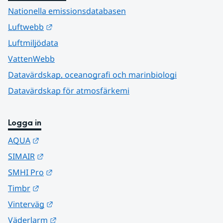
Nationella emissionsdatabasen
Länk till annan webbplats.
Luftwebb
Luftmiljödata
VattenWebb
Datavärdskap, oceanografi och marinbiologi
Datavärdskap för atmosfärkemi
Logga in
Länk till annan webbplats.
AQUA
Länk till annan webbplats.
SIMAIR
Länk till annan webbplats.
SMHI Pro
Länk till annan webbplats.
Timbr
Länk till annan webbplats.
Vinterväg
Länk till annan webbplats.
Väderlarm