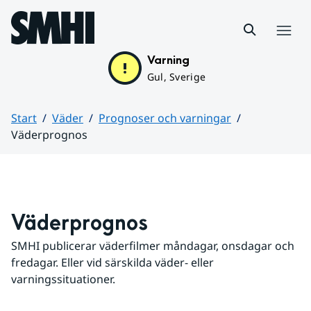
Hoppa till sidans innehåll
Meny
Varning
Gul, Sverige
Start
Väder
Prognoser och varningar
Väderprognos
Huvudinnehåll
Väderprognos
SMHI publicerar väderfilmer måndagar, onsdagar och 
fredagar. Eller vid särskilda väder- eller 
varningssituationer.