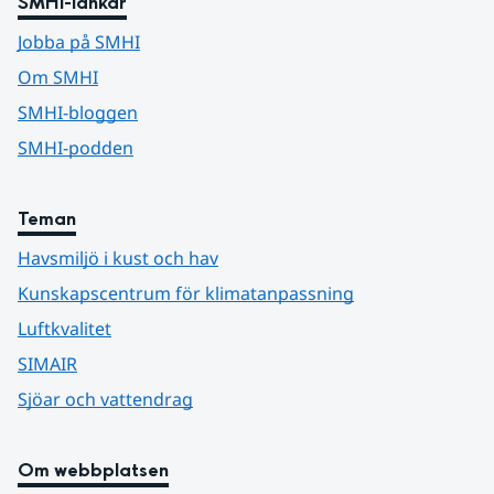
SMHI-länkar
Jobba på SMHI
Om SMHI
SMHI-bloggen
SMHI-podden
Teman
Havsmiljö i kust och hav
Kunskapscentrum för klimatanpassning
Luftkvalitet
SIMAIR
Sjöar och vattendrag
Om webbplatsen