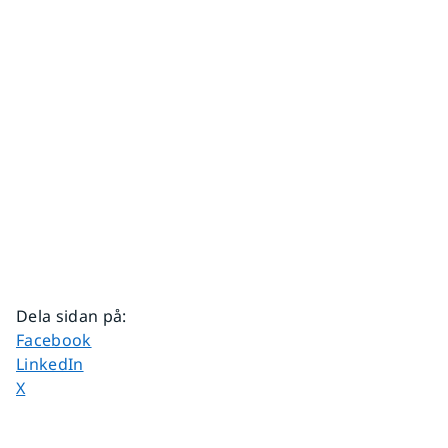
Dela sidan på
:
Dela sidan på
Facebook
Dela sidan på
LinkedIn
Dela sidan på
X