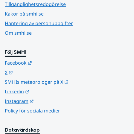
Tillgänglighetsredogörelse
Kakor på smhi.se
Hantering av personuppgifter
Om smhi.se
Följ SMHI
Länk till annan webbplats.
Facebook
Länk till annan webbplats.
X
Länk till annan webbplats.
SMHIs meteorologer på X
Länk till annan webbplats.
Linkedin
Länk till annan webbplats.
Instagram
Policy för sociala medier
Datavärdskap