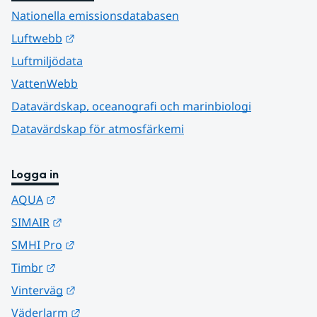
Nationella emissionsdatabasen
Länk till annan webbplats.
Luftwebb
Luftmiljödata
VattenWebb
Datavärdskap, oceanografi och marinbiologi
Datavärdskap för atmosfärkemi
Logga in
Länk till annan webbplats.
AQUA
Länk till annan webbplats.
SIMAIR
Länk till annan webbplats.
SMHI Pro
Länk till annan webbplats.
Timbr
Länk till annan webbplats.
Vinterväg
Länk till annan webbplats.
Väderlarm