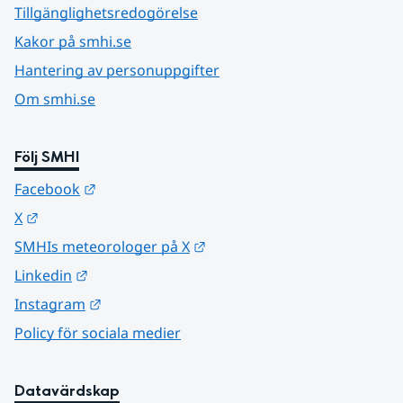
Tillgänglighetsredogörelse
Kakor på smhi.se
Hantering av personuppgifter
Om smhi.se
Följ SMHI
Länk till annan webbplats.
Facebook
Länk till annan webbplats.
X
Länk till annan webbplats.
SMHIs meteorologer på X
Länk till annan webbplats.
Linkedin
Länk till annan webbplats.
Instagram
Policy för sociala medier
Datavärdskap