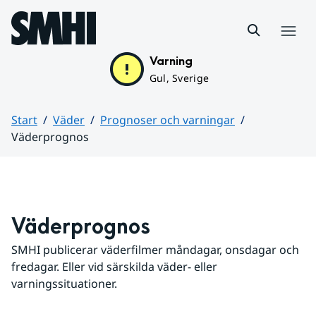
Hoppa till sidans innehåll
Meny
Varning
Gul, Sverige
Start
Väder
Prognoser och varningar
Väderprognos
Huvudinnehåll
Väderprognos
SMHI publicerar väderfilmer måndagar, onsdagar och 
fredagar. Eller vid särskilda väder- eller 
varningssituationer.