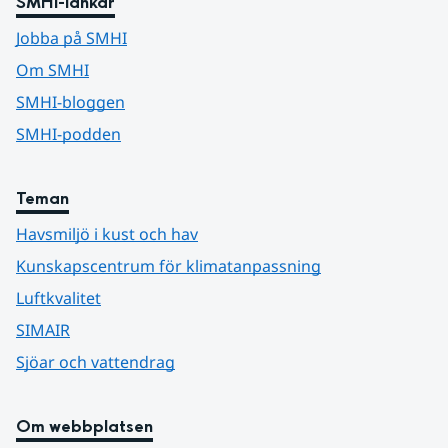
SMHI-länkar
Jobba på SMHI
Om SMHI
SMHI-bloggen
SMHI-podden
Teman
Havsmiljö i kust och hav
Kunskapscentrum för klimatanpassning
Luftkvalitet
SIMAIR
Sjöar och vattendrag
Om webbplatsen