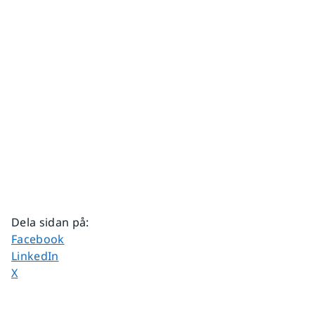
Dela sidan på
:
Dela sidan på
Facebook
Dela sidan på
LinkedIn
Dela sidan på
X