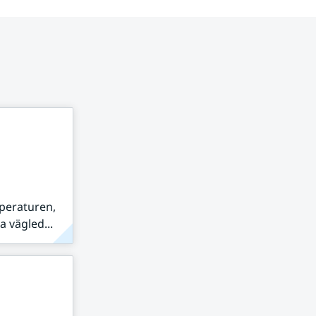
peraturen,
 vägled...