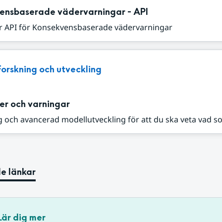
ensbaserade vädervarningar - API
r API för Konsekvensbaserade vädervarningar
Forskning och utveckling
er och varningar
 och avancerad modellutveckling för att du ska veta vad s
e länkar
Lär dig mer