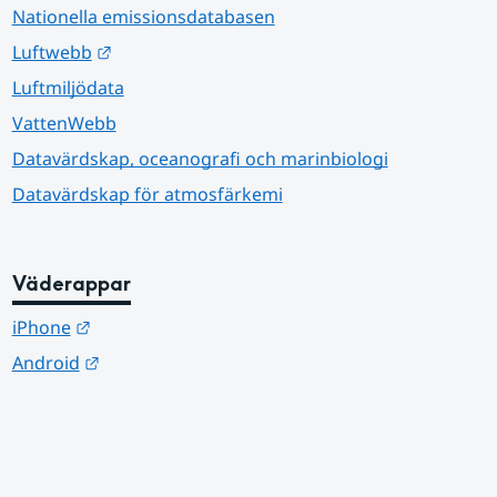
Nationella emissionsdatabasen
Länk till annan webbplats.
Luftwebb
Luftmiljödata
VattenWebb
Datavärdskap, oceanografi och marinbiologi
Datavärdskap för atmosfärkemi
Väderappar
Länk till annan webbplats.
iPhone
Länk till annan webbplats.
Android