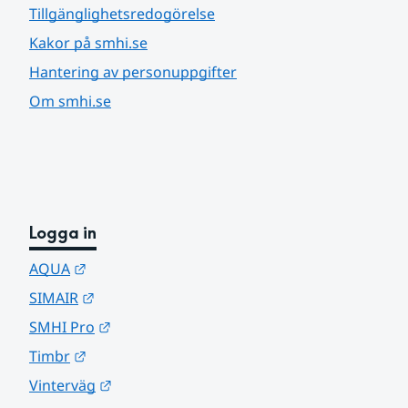
Tillgänglighetsredogörelse
Kakor på smhi.se
Hantering av personuppgifter
Om smhi.se
Logga in
Länk till annan webbplats.
AQUA
Länk till annan webbplats.
SIMAIR
Länk till annan webbplats.
SMHI Pro
Länk till annan webbplats.
Timbr
Länk till annan webbplats.
Vinterväg