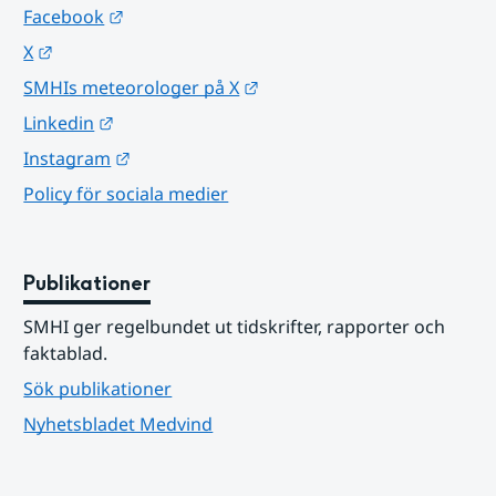
Länk till annan webbplats.
Facebook
Länk till annan webbplats.
X
Länk till annan webbplats.
SMHIs meteorologer på X
Länk till annan webbplats.
Linkedin
Länk till annan webbplats.
Instagram
Policy för sociala medier
Publikationer
SMHI ger regelbundet ut tidskrifter, rapporter och 
faktablad.
Sök publikationer
Nyhetsbladet Medvind