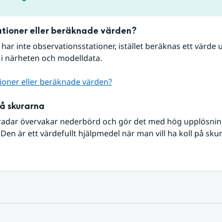
tioner eller beräknade värden?
r har inte observationsstationer, istället beräknas ett värde u
 i närheten och modelldata.
ioner eller beräknade värden?
på skurarna
radar övervakar nederbörd och gör det med hög upplösning 
Den är ett värdefullt hjälpmedel när man vill ha koll på sku