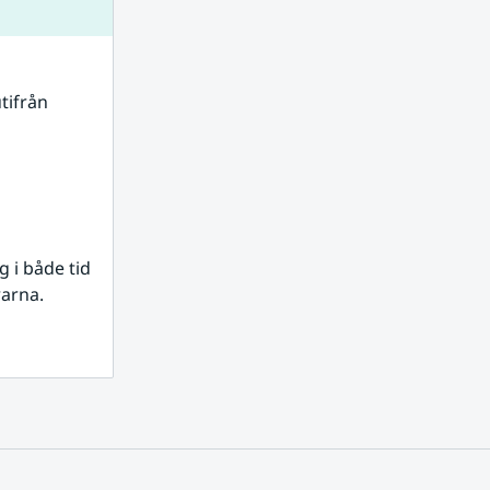
tifrån 
i både tid 
rarna.