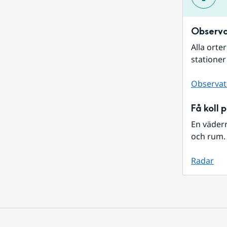
Observa
Alla orte
stationer
Observat
Få koll 
En väder
och rum. 
Radar