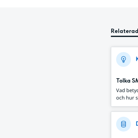
Relaterad
Tolka S
Vad bety
och hur s