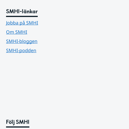
SMHI-länkar
Jobba på SMHI
Om SMHI
SMHI-bloggen
SMHI-podden
Följ SMHI