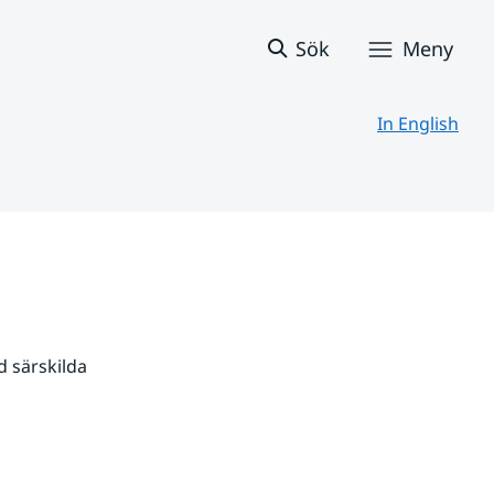
Sök
Meny
In English
 särskilda 