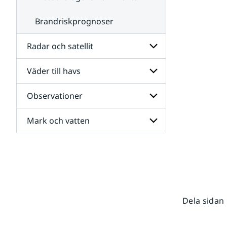
Brandriskprognoser
Radar och satellit
Väder till havs
Undersidor
för
Radar
Observationer
Undersidor
och
för
satellit
Väder
Mark och vatten
Undersidor
till
för
havs
Observationer
Undersidor
för
Mark
och
vatten
Dela sidan