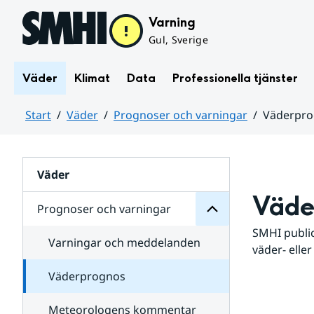
Hoppa till sidans innehåll
Varning
Gul, Sverige
Väder
Klimat
Data
Professionella tjänster
Start
Väder
Prognoser och varningar
Väderpr
varningar
och
Huvudinnehåll
Prognoser
för
Undersidor
Väder
Väde
Prognoser och varningar
SMHI public
Varningar och meddelanden
väder- eller
Väderprognos
Meteorologens kommentar