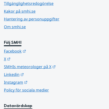
Tillgänglighetsredogörelse
Kakor på smhi.se
Hantering av personuppgifter
Om smhi.se
Följ SMHI
Länk till annan webbplats.
Facebook
Länk till annan webbplats.
X
Länk till annan webbplats.
SMHIs meteorologer på X
Länk till annan webbplats.
Linkedin
Länk till annan webbplats.
Instagram
Policy för sociala medier
Datavärdskap