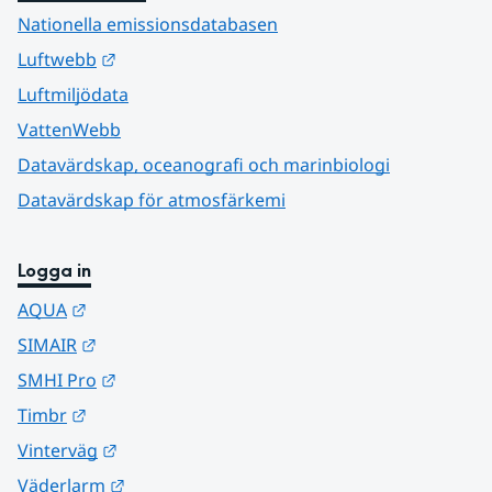
Nationella emissionsdatabasen
Länk till annan webbplats.
Luftwebb
Luftmiljödata
VattenWebb
Datavärdskap, oceanografi och marinbiologi
Datavärdskap för atmosfärkemi
Logga in
Länk till annan webbplats.
AQUA
Länk till annan webbplats.
SIMAIR
Länk till annan webbplats.
SMHI Pro
Länk till annan webbplats.
Timbr
Länk till annan webbplats.
Vinterväg
Länk till annan webbplats.
Väderlarm