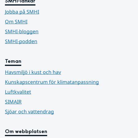
SMHI-länkar
Jobba på SMHI
Om SMHI
SMHI-bloggen
SMHI-podden
Teman
Havsmiljö i kust och hav
Kunskapscentrum för klimatanpassning
Luftkvalitet
SIMAIR
Sjöar och vattendrag
Om webbplatsen