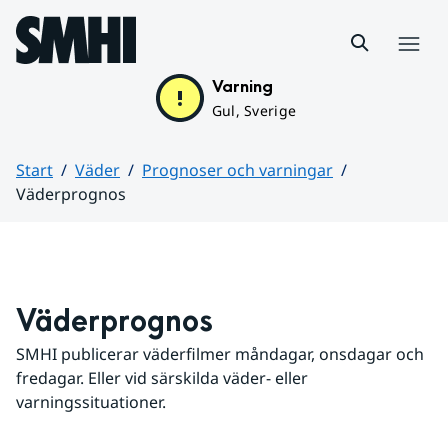
Hoppa till sidans innehåll
Meny
Varning
Gul, Sverige
Start
Väder
Prognoser och varningar
Väderprognos
Huvudinnehåll
Väderprognos
SMHI publicerar väderfilmer måndagar, onsdagar och 
fredagar. Eller vid särskilda väder- eller 
varningssituationer.