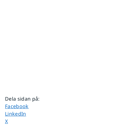
Dela sidan på
:
Dela sidan på
Facebook
Dela sidan på
LinkedIn
Dela sidan på
X