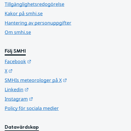
Tillgänglighetsredogörelse
Kakor på smhi.se
Hantering av personuppgifter
Om smhi.se
Följ SMHI
Länk till annan webbplats.
Facebook
Länk till annan webbplats.
X
Länk till annan webbplats.
SMHIs meteorologer på X
Länk till annan webbplats.
Linkedin
Länk till annan webbplats.
Instagram
Policy för sociala medier
Datavärdskap