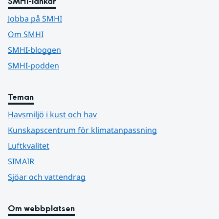
SMHI-länkar
Jobba på SMHI
Om SMHI
SMHI-bloggen
SMHI-podden
Teman
Havsmiljö i kust och hav
Kunskapscentrum för klimatanpassning
Luftkvalitet
SIMAIR
Sjöar och vattendrag
Om webbplatsen