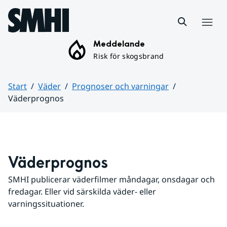
Hoppa till sidans innehåll
Meny
Meddelande
Risk för skogsbrand
Start
Väder
Prognoser och varningar
Väderprognos
Huvudinnehåll
Väderprognos
SMHI publicerar väderfilmer måndagar, onsdagar och 
fredagar. Eller vid särskilda väder- eller 
varningssituationer.