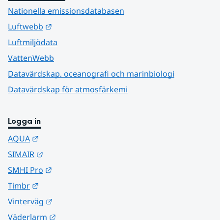
Nationella emissionsdatabasen
Länk till annan webbplats.
Luftwebb
Luftmiljödata
VattenWebb
Datavärdskap, oceanografi och marinbiologi
Datavärdskap för atmosfärkemi
Logga in
Länk till annan webbplats.
AQUA
Länk till annan webbplats.
SIMAIR
Länk till annan webbplats.
SMHI Pro
Länk till annan webbplats.
Timbr
Länk till annan webbplats.
Vinterväg
Länk till annan webbplats.
Väderlarm