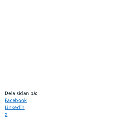
Dela sidan på
:
Dela sidan på
Facebook
Dela sidan på
LinkedIn
Dela sidan på
X