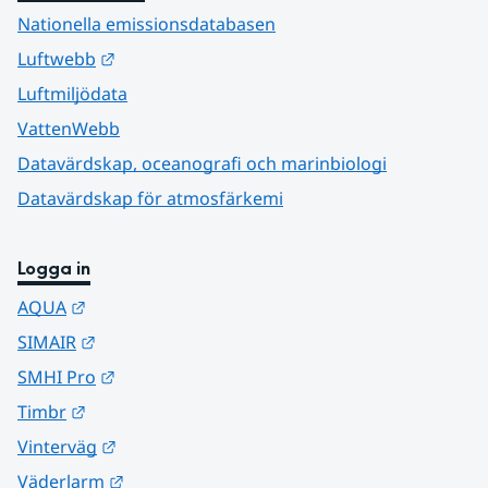
Nationella emissionsdatabasen
Länk till annan webbplats.
Luftwebb
Luftmiljödata
VattenWebb
Datavärdskap, oceanografi och marinbiologi
Datavärdskap för atmosfärkemi
Logga in
Länk till annan webbplats.
AQUA
Länk till annan webbplats.
SIMAIR
Länk till annan webbplats.
SMHI Pro
Länk till annan webbplats.
Timbr
Länk till annan webbplats.
Vinterväg
Länk till annan webbplats.
Väderlarm