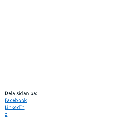
Dela sidan på
:
Dela sidan på
Facebook
Dela sidan på
LinkedIn
Dela sidan på
X