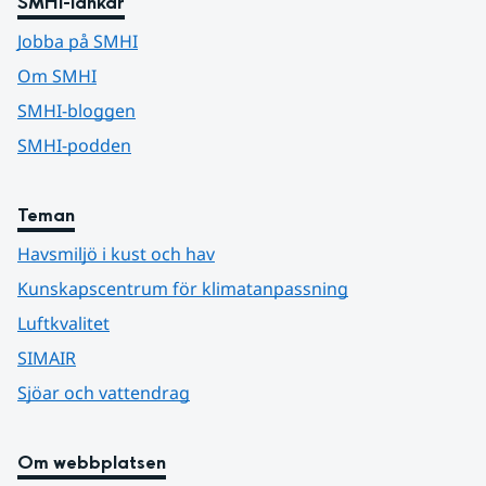
SMHI-länkar
Jobba på SMHI
Om SMHI
SMHI-bloggen
SMHI-podden
Teman
Havsmiljö i kust och hav
Kunskapscentrum för klimatanpassning
Luftkvalitet
SIMAIR
Sjöar och vattendrag
Om webbplatsen