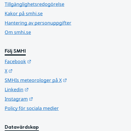
Tillgänglighetsredogörelse
Kakor på smhi.se
Hantering av personuppgifter
Om smhi.se
Följ SMHI
Länk till annan webbplats.
Facebook
Länk till annan webbplats.
X
Länk till annan webbplats.
SMHIs meteorologer på X
Länk till annan webbplats.
Linkedin
Länk till annan webbplats.
Instagram
Policy för sociala medier
Datavärdskap