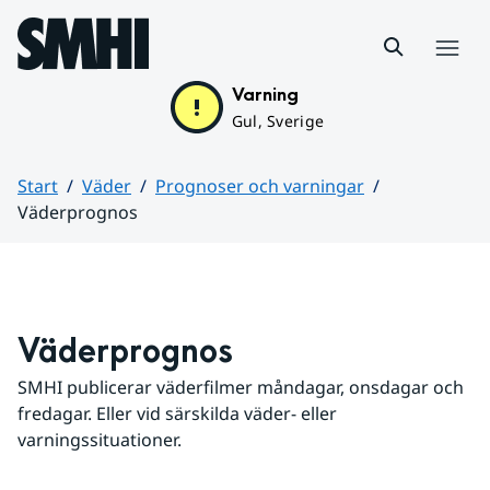
Hoppa till sidans innehåll
Meny
Varning
Gul, Sverige
Start
Väder
Prognoser och varningar
Väderprognos
Huvudinnehåll
Väderprognos
SMHI publicerar väderfilmer måndagar, onsdagar och 
fredagar. Eller vid särskilda väder- eller 
varningssituationer.