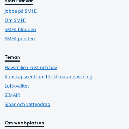
SMHI-länkar
Jobba på SMHI
Om SMHI
SMHI-bloggen
SMHI-podden
Teman
Havsmiljö i kust och hav
Kunskapscentrum för klimatanpassning
Luftkvalitet
SIMAIR
Sjöar och vattendrag
Om webbplatsen