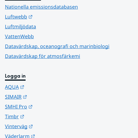
Nationella emissionsdatabasen
Länk till annan webbplats.
Luftwebb
Luftmiljödata
VattenWebb
Datavärdskap, oceanografi och marinbiologi
Datavärdskap för atmosfärkemi
Logga in
Länk till annan webbplats.
AQUA
Länk till annan webbplats.
SIMAIR
Länk till annan webbplats.
SMHI Pro
Länk till annan webbplats.
Timbr
Länk till annan webbplats.
Vinterväg
Länk till annan webbplats.
Väderlarm