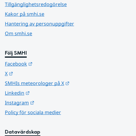
Tillgänglighetsredogörelse
Kakor på smhi.se
Hantering av personuppgifter
Om smhi.se
Följ SMHI
Länk till annan webbplats.
Facebook
Länk till annan webbplats.
X
Länk till annan webbplats.
SMHIs meteorologer på X
Länk till annan webbplats.
Linkedin
Länk till annan webbplats.
Instagram
Policy för sociala medier
Datavärdskap