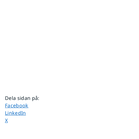
Dela sidan på
:
Dela sidan på
Facebook
Dela sidan på
LinkedIn
Dela sidan på
X