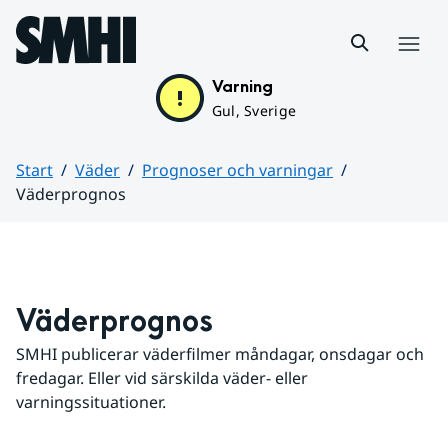
Hoppa till sidans innehåll
Meny
Varning
Gul, Sverige
Start
Väder
Prognoser och varningar
Väderprognos
Huvudinnehåll
Väderprognos
SMHI publicerar väderfilmer måndagar, onsdagar och 
fredagar. Eller vid särskilda väder- eller 
varningssituationer.