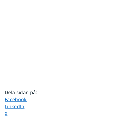
Dela sidan på
:
Dela sidan på
Facebook
Dela sidan på
LinkedIn
Dela sidan på
X