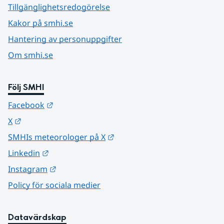
Tillgänglighetsredogörelse
Kakor på smhi.se
Hantering av personuppgifter
Om smhi.se
Följ SMHI
Länk till annan webbplats.
Facebook
Länk till annan webbplats.
X
Länk till annan webbplats.
SMHIs meteorologer på X
Länk till annan webbplats.
Linkedin
Länk till annan webbplats.
Instagram
Policy för sociala medier
Datavärdskap