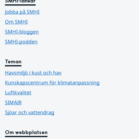
SMHI-länkar
Jobba på SMHI
Om SMHI
SMHI-bloggen
SMHI-podden
Teman
Havsmiljö i kust och hav
Kunskapscentrum för klimatanpassning
Luftkvalitet
SIMAIR
Sjöar och vattendrag
Om webbplatsen