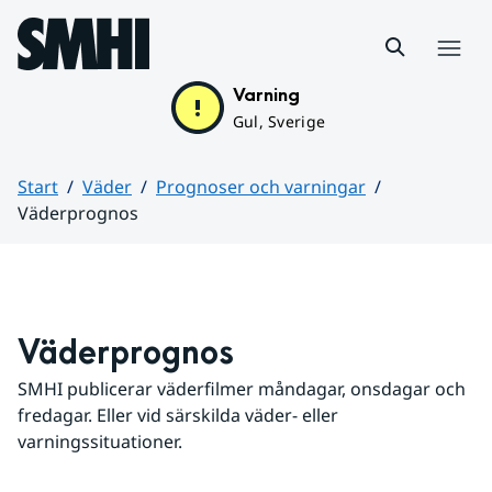
Hoppa till sidans innehåll
Meny
Varning
Gul, Sverige
Start
Väder
Prognoser och varningar
Väderprognos
Huvudinnehåll
Väderprognos
SMHI publicerar väderfilmer måndagar, onsdagar och 
fredagar. Eller vid särskilda väder- eller 
varningssituationer.