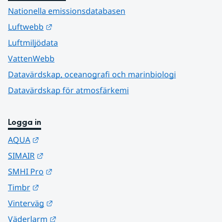
Nationella emissionsdatabasen
Länk till annan webbplats.
Luftwebb
Luftmiljödata
VattenWebb
Datavärdskap, oceanografi och marinbiologi
Datavärdskap för atmosfärkemi
Logga in
Länk till annan webbplats.
AQUA
Länk till annan webbplats.
SIMAIR
Länk till annan webbplats.
SMHI Pro
Länk till annan webbplats.
Timbr
Länk till annan webbplats.
Vinterväg
Länk till annan webbplats.
Väderlarm