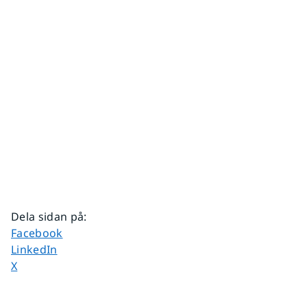
Dela sidan på
:
Dela sidan på
Facebook
Dela sidan på
LinkedIn
Dela sidan på
X