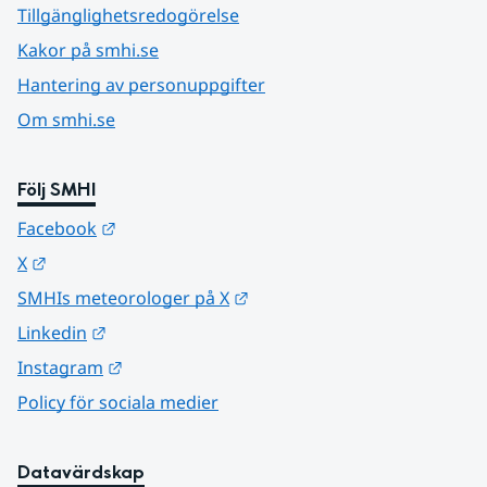
Tillgänglighetsredogörelse
Kakor på smhi.se
Hantering av personuppgifter
Om smhi.se
Följ SMHI
Länk till annan webbplats.
Facebook
Länk till annan webbplats.
X
Länk till annan webbplats.
SMHIs meteorologer på X
Länk till annan webbplats.
Linkedin
Länk till annan webbplats.
Instagram
Policy för sociala medier
Datavärdskap