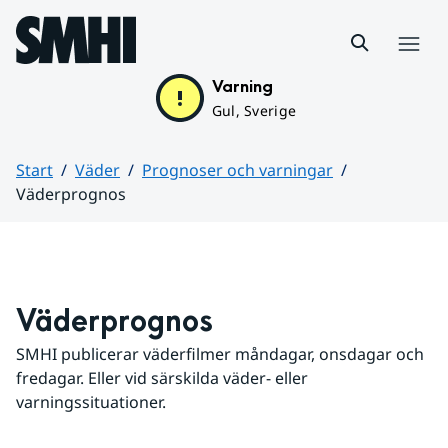
Hoppa till sidans innehåll
Meny
Varning
Gul, Sverige
Start
Väder
Prognoser och varningar
Väderprognos
Huvudinnehåll
Väderprognos
SMHI publicerar väderfilmer måndagar, onsdagar och 
fredagar. Eller vid särskilda väder- eller 
varningssituationer.