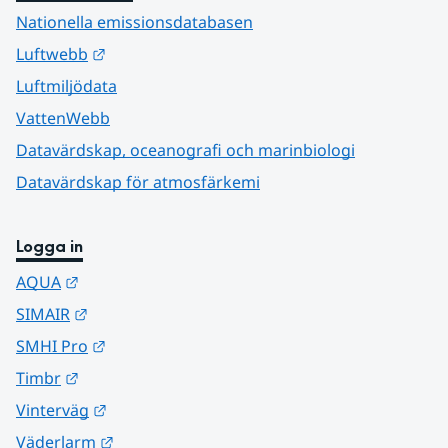
Nationella emissionsdatabasen
Länk till annan webbplats.
Luftwebb
Luftmiljödata
VattenWebb
Datavärdskap, oceanografi och marinbiologi
Datavärdskap för atmosfärkemi
Logga in
Länk till annan webbplats.
AQUA
Länk till annan webbplats.
SIMAIR
Länk till annan webbplats.
SMHI Pro
Länk till annan webbplats.
Timbr
Länk till annan webbplats.
Vinterväg
Länk till annan webbplats.
Väderlarm