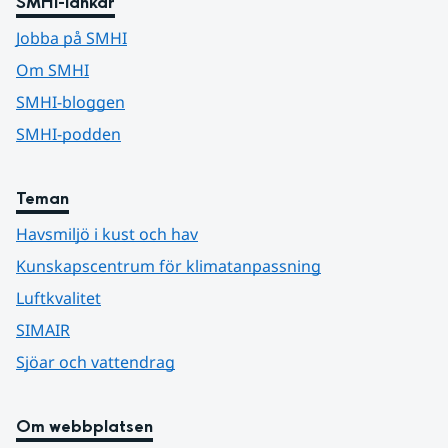
SMHI-länkar
Jobba på SMHI
Om SMHI
SMHI-bloggen
SMHI-podden
Teman
Havsmiljö i kust och hav
Kunskapscentrum för klimatanpassning
Luftkvalitet
SIMAIR
Sjöar och vattendrag
Om webbplatsen