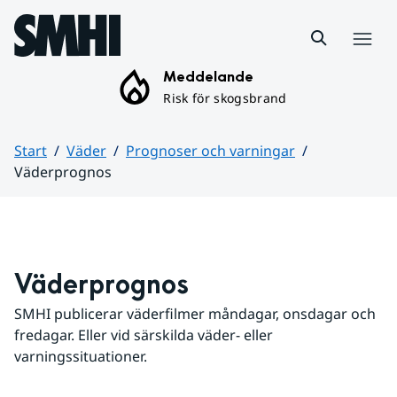
Hoppa till sidans innehåll
Meny
Meddelande
Risk för skogsbrand
Start
Väder
Prognoser och varningar
Väderprognos
Huvudinnehåll
Väderprognos
SMHI publicerar väderfilmer måndagar, onsdagar och 
fredagar. Eller vid särskilda väder- eller 
varningssituationer.