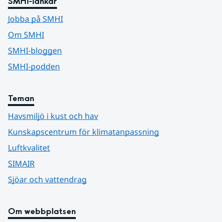
SMHI-länkar
Jobba på SMHI
Om SMHI
SMHI-bloggen
SMHI-podden
Teman
Havsmiljö i kust och hav
Kunskapscentrum för klimatanpassning
Luftkvalitet
SIMAIR
Sjöar och vattendrag
Om webbplatsen