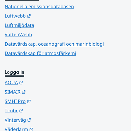
Nationella emissionsdatabasen
Länk till annan webbplats.
Luftwebb
Luftmiljödata
VattenWebb
Datavärdskap, oceanografi och marinbiologi
Datavärdskap för atmosfärkemi
Logga in
Länk till annan webbplats.
AQUA
Länk till annan webbplats.
SIMAIR
Länk till annan webbplats.
SMHI Pro
Länk till annan webbplats.
Timbr
Länk till annan webbplats.
Vinterväg
Länk till annan webbplats.
Väderlarm