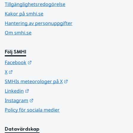
Tillgänglighetsredogörelse
Kakor på smhi.se
Hantering av personuppgifter
Om smhi.se
Följ SMHI
Länk till annan webbplats.
Facebook
Länk till annan webbplats.
X
Länk till annan webbplats.
SMHIs meteorologer på X
Länk till annan webbplats.
Linkedin
Länk till annan webbplats.
Instagram
Policy för sociala medier
Datavärdskap