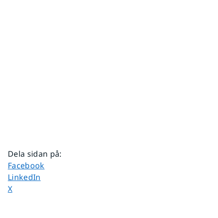
Dela sidan på
:
Dela sidan på
Facebook
Dela sidan på
LinkedIn
Dela sidan på
X