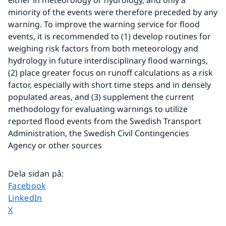
either in meteorology or hydrology, and only a 
minority of the events were therefore preceded by any 
warning. To improve the warning service for flood 
events, it is recommended to (1) develop routines for 
weighing risk factors from both meteorology and 
hydrology in future interdisciplinary flood warnings, 
(2) place greater focus on runoff calculations as a risk 
factor, especially with short time steps and in densely 
populated areas, and (3) supplement the current 
methodology for evaluating warnings to utilize 
reported flood events from the Swedish Transport 
Administration, the Swedish Civil Contingencies 
Agency or other sources
Dela sidan på
:
Dela sidan på
Facebook
Dela sidan på
LinkedIn
Dela sidan på
X