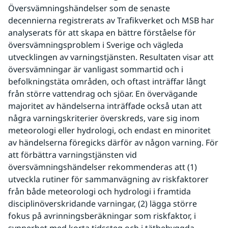
Översvämningshändelser som de senaste 
decennierna registrerats av Trafikverket och MSB har 
analyserats för att skapa en bättre förståelse för 
översvämningsproblem i Sverige och vägleda 
utvecklingen av varningstjänsten. Resultaten visar att 
översvämningar är vanligast sommartid och i 
befolkningstäta områden, och oftast inträffar långt 
från större vattendrag och sjöar. En övervägande 
majoritet av händelserna inträffade också utan att 
några varningskriterier överskreds, vare sig inom 
meteorologi eller hydrologi, och endast en minoritet 
av händelserna föregicks därför av någon varning. För 
att förbättra varningstjänsten vid 
översvämningshändelser rekommenderas att (1) 
utveckla rutiner för sammanvägning av riskfaktorer 
från både meteorologi och hydrologi i framtida 
disciplinöverskridande varningar, (2) lägga större 
fokus på avrinningsberäkningar som riskfaktor, i 