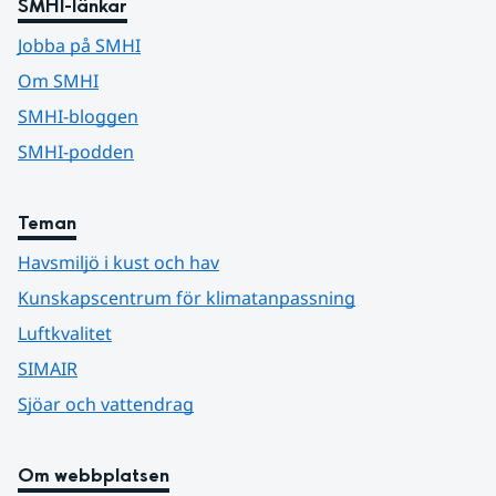
SMHI-länkar
Jobba på SMHI
Om SMHI
SMHI-bloggen
SMHI-podden
Teman
Havsmiljö i kust och hav
Kunskapscentrum för klimatanpassning
Luftkvalitet
SIMAIR
Sjöar och vattendrag
Om webbplatsen