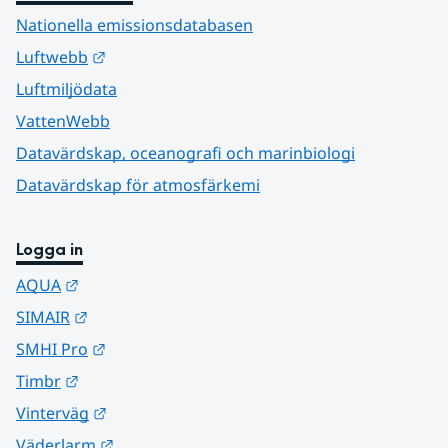
Nationella emissionsdatabasen
Länk till annan webbplats.
Luftwebb
Luftmiljödata
VattenWebb
Datavärdskap, oceanografi och marinbiologi
Datavärdskap för atmosfärkemi
Logga in
Länk till annan webbplats.
AQUA
Länk till annan webbplats.
SIMAIR
Länk till annan webbplats.
SMHI Pro
Länk till annan webbplats.
Timbr
Länk till annan webbplats.
Vinterväg
Länk till annan webbplats.
Väderlarm