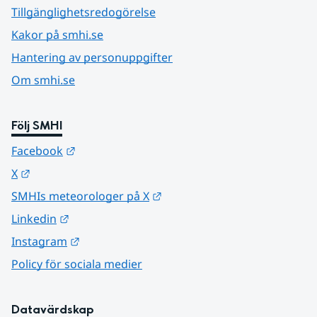
Tillgänglighetsredogörelse
Kakor på smhi.se
Hantering av personuppgifter
Om smhi.se
Följ SMHI
Länk till annan webbplats.
Facebook
Länk till annan webbplats.
X
Länk till annan webbplats.
SMHIs meteorologer på X
Länk till annan webbplats.
Linkedin
Länk till annan webbplats.
Instagram
Policy för sociala medier
Datavärdskap