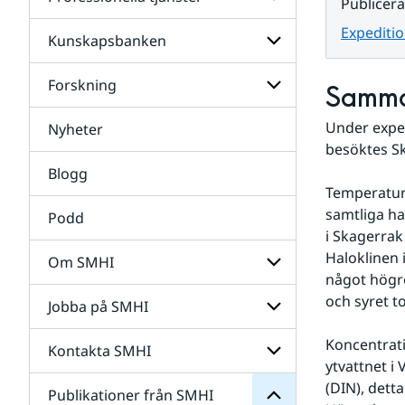
Undersidor
Publicer
för
Data
Expeditio
Kunskapsbanken
Undersidor
för
Professionella
Forskning
Undersidor
Samma
tjänster
för
Kunskapsbanken
Under exped
Nyheter
Undersidor
för
besöktes Sk
Forskning
Blogg
Temperature
samtliga ha
Podd
i Skagerrak
Haloklinen 
Om SMHI
något högre
SMHI
från
och syret to
Jobba på SMHI
Undersidor
Publikationer
för
för
Om
Koncentrati
Undersidor
Kontakta SMHI
Undersidor
SMHI
ytvattnet i
för
Jobba
(DIN), detta
Publikationer från SMHI
Undersidor
på