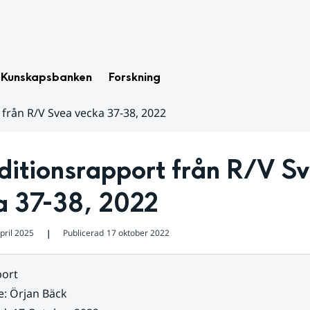
Kunskapsbanken
Forskning
från R/V Svea vecka 37-38, 2022
itionsrapport från R/V Sv
a 37-38, 2022
pril 2025
Publicerad
17 oktober 2022
❘
ort
e
:
Örjan Bäck