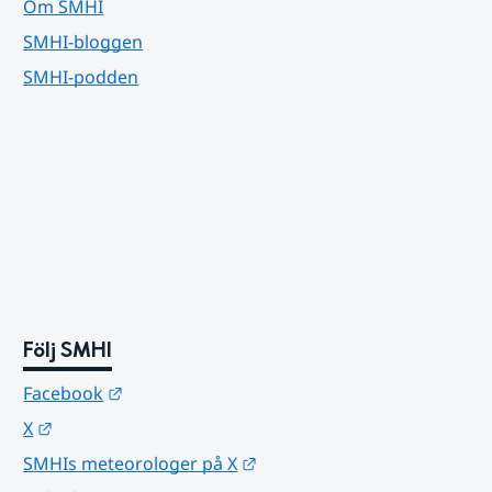
Om SMHI
SMHI-bloggen
SMHI-podden
Följ SMHI
Länk till annan webbplats.
Facebook
Länk till annan webbplats.
X
Länk till annan webbplats.
SMHIs meteorologer på X