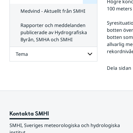
Högre konc
för
SMHI
Kontakta
100 meters
Medvind - Aktuellt från SMHI
SMHI
Syresituati
Rapporter och meddelanden
botten över
publicerade av Hydrografiska
botten som 
Byrån, SMHA och SMHI
allvarlig m
rekordnivåe
Tema
Dela sidan
Undersidor
för
Tema
Kontakta SMHI
SMHI, Sveriges meteorologiska och hydrologiska 
institut