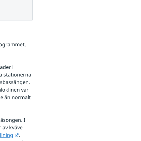
rogrammet, 
der i 
a stationerna 
dsbassängen. 
loklinen var 
e än normalt 
äsongen. I 
 av kväve 
Länk till annan webbplats.
llning
. 