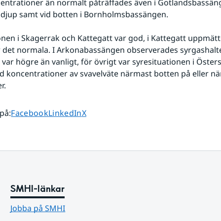
entrationer än normalt påträffades även i Gotlandsbassän
 djup samt vid botten i Bornholmsbassängen.
onen i Skagerrak och Kattegatt var god, i Kattegatt uppmätt
 det normala. I Arkonabassängen observerades syrgashalte
var högre än vanligt, för övrigt var syresituationen i Öster
ed koncentrationer av svavelväte närmast botten på eller när
r. 
Dela sidan på
Dela sidan på
Dela sidan på
 på
:
Facebook
LinkedIn
X
SMHI-länkar
Jobba på SMHI