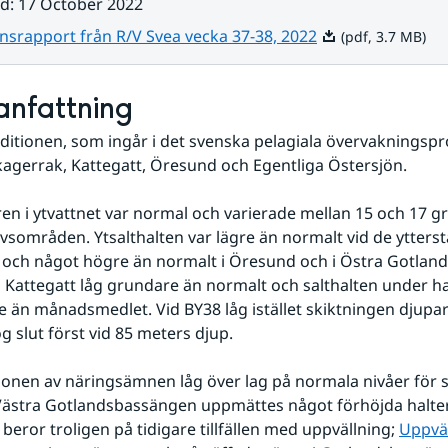
ad
:
17 October 2022
Pdf, 3.7 MB.
nsrapport från R/V Svea vecka 37-38, 2022
(pdf, 3.7 MB)
nfattning
itionen, som ingår i det svenska pelagiala övervakningsp
agerrak, Kattegatt, Öresund och Egentliga Östersjön.
n i ytvattnet var normal och varierade mellan 15 och 17 gra
vsområden. Ytsalthalten var lägre än normalt vid de ytterst
 och något högre än normalt i Öresund och i Östra Gotlan
i Kattegatt låg grundare än normalt och salthalten under ha
 än månadsmedlet. Vid BY38 låg istället skiktningen djupar
g slut först vid 85 meters djup.
onen av näringsämnen låg över lag på normala nivåer för s
 Västra Gotlandsbassängen uppmättes något förhöjda halter
 beror troligen på tidigare tillfällen med uppvällning; 
Uppvä