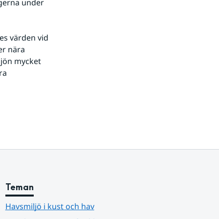
gerna under 
es värden vid 
r nära 
sjön mycket 
a 
Teman
Havsmiljö i kust och hav