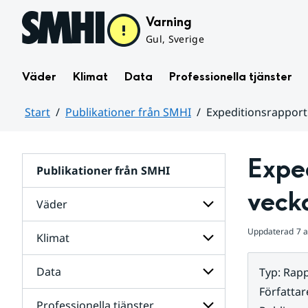
Hoppa till sidans innehåll
Varning
Gul, Sverige
Väder
Klimat
Data
Professionella tjänster
Start
Publikationer från SMHI
Expeditionsrapport 
Huvudinnehåll
Exped
Publikationer från SMHI
veck
Väder
Uppdaterad
7 a
Klimat
Undersidor
för
Väder
Data
Typ
:
Rapp
Undersidor
för
Författar
Klimat
Professionella tjänster