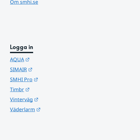
Om smhi.se
Logga in
Länk till annan webbplats.
AQUA
Länk till annan webbplats.
SIMAIR
Länk till annan webbplats.
SMHI Pro
Länk till annan webbplats.
Timbr
Länk till annan webbplats.
Vinterväg
Länk till annan webbplats.
Väderlarm