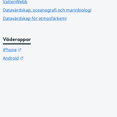
VattenWebb
Datavärdskap, oceanografi och marinbiologi
Datavärdskap för atmosfärkemi
Väderappar
Länk till annan webbplats.
iPhone
Länk till annan webbplats.
Android