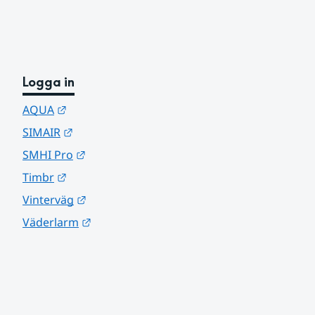
Logga in
Länk till annan webbplats.
AQUA
Länk till annan webbplats.
SIMAIR
Länk till annan webbplats.
SMHI Pro
Länk till annan webbplats.
Timbr
Länk till annan webbplats.
Vinterväg
Länk till annan webbplats.
Väderlarm