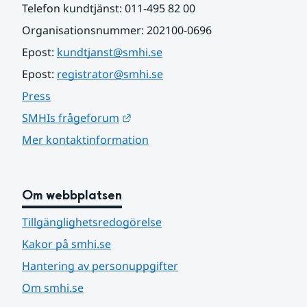
Telefon kundtjänst: 011-495 82 00
Organisationsnummer: 202100-0696
Epost: 
kundtjanst@smhi.se
Epost: 
registrator@smhi.se
Press
Länk till annan webbplats.
SMHIs frågeforum
Mer kontaktinformation
Om webbplatsen
Tillgänglighetsredogörelse
Kakor på smhi.se
Hantering av personuppgifter
Om smhi.se