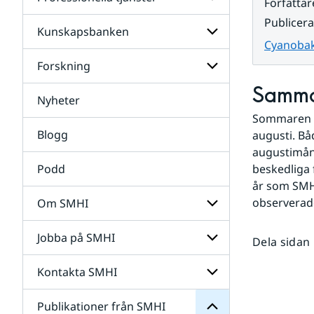
Undersidor
Författar
för
Publicer
Data
Kunskapsbanken
Undersidor
Cyanobak
för
Professionella
Forskning
Undersidor
tjänster
för
Samma
Kunskapsbanken
Nyheter
Undersidor
för
Sommaren 20
Forskning
Blogg
augusti. Bå
augustimåna
Podd
beskedliga 
år som SMHI
observerade
Om SMHI
SMHI
från
Jobba på SMHI
Undersidor
Dela sidan
Publikationer
för
för
Om
Undersidor
Kontakta SMHI
Undersidor
SMHI
för
Jobba
Publikationer från SMHI
Undersidor
på