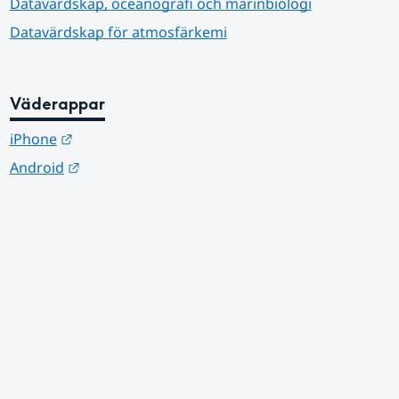
Datavärdskap, oceanografi och marinbiologi
Datavärdskap för atmosfärkemi
Väderappar
Länk till annan webbplats.
iPhone
Länk till annan webbplats.
Android