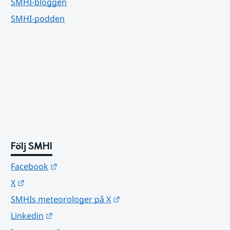
SMHI-bloggen
SMHI-podden
Följ SMHI
Länk till annan webbplats.
Facebook
Länk till annan webbplats.
X
Länk till annan webbplats.
SMHIs meteorologer på X
Länk till annan webbplats.
Linkedin