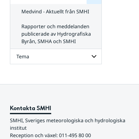
för
SMHI
Kontakta
Medvind - Aktuellt från SMHI
SMHI
Rapporter och meddelanden
publicerade av Hydrografiska
Byrån, SMHA och SMHI
Tema
Undersidor
för
Tema
Kontakta SMHI
SMHI, Sveriges meteorologiska och hydrologiska 
institut
Reception och växel: 011-495 80 00