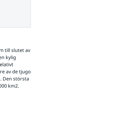
ill slutet av 
n kylig 
ativt 
e av de tjugo 
 Den största 
000 km2.