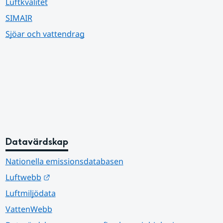
Luftkvalitet
SIMAIR
Sjöar och vattendrag
Datavärdskap
Nationella emissionsdatabasen
Länk till annan webbplats.
Luftwebb
Luftmiljödata
VattenWebb