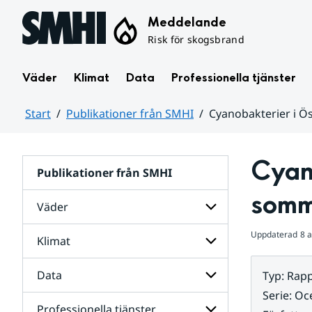
Hoppa till sidans innehåll
Meddelande
Risk för skogsbrand
Väder
Klimat
Data
Professionella tjänster
Start
Publikationer från SMHI
Cyanobakterier i 
Huvudinnehåll
Cyano
Publikationer från SMHI
somm
Väder
Uppdaterad
8 a
Klimat
Undersidor
för
Väder
Data
Typ
:
Rapp
Undersidor
för
Serie
:
Oc
Klimat
Professionella tjänster