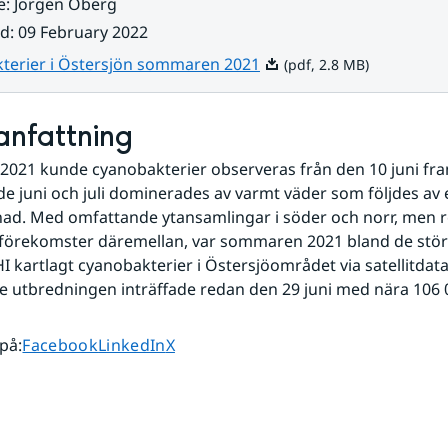
e
:
Jörgen Öberg
ad
:
09 February 2022
Pdf, 2.8 MB.
terier i Östersjön sommaren 2021
(pdf, 2.8 MB)
nfattning
21 kunde cyanobakterier observeras från den 10 juni fram t
de juni och juli dominerades av varmt väder som följdes av e
d. Med omfattande ytansamlingar i söder och norr, men rel
förekomster däremellan, var sommaren 2021 bland de störr
 kartlagt cyanobakterier i Östersjöområdet via satellitdata.
 utbredningen inträffade redan den 29 juni med nära 106 
Dela sidan på
Dela sidan på
Dela sidan på
 på
:
Facebook
LinkedIn
X