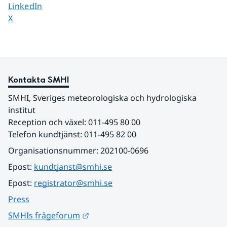
Dela sidan på
LinkedIn
Dela sidan på
X
Kontakta SMHI
SMHI, Sveriges meteorologiska och hydrologiska 
institut
Reception och växel: 011-495 80 00
Telefon kundtjänst: 011-495 82 00
Organisationsnummer: 202100-0696
Epost: 
kundtjanst@smhi.se
Epost: 
registrator@smhi.se
Press
Länk till annan webbplats.
SMHIs frågeforum