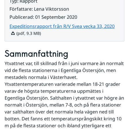
Typ
:
Rapport
Författare
:
Lena Viktorsson
Publicerad
:
01 September 2020
Pdf, 9
Expeditionsrapport från R/V Svea vecka 33, 2020
(pdf, 9.3 MB)
Sammanfattning
Ytvattnet var, till skillnad från i juni varmare än normalt 
vid de flesta stationerna i Egentliga Östersjön, men 
mestadels normala i Västerhavet. 
Ytvattentemperaturen varierade mellan 18-21 grader 
varav de högsta temperaturerna uppmättes i 
Egentliga Östersjön. Salthalten i ytvattnet var högre än 
normalt i Östersjön, mellan 7-8, och på flera stationer 
var salthalten över det normala hela vägen ned till 
botten. Det fanns ett temperatursprångskikt kring 10 
m på de flesta stationer och ibland ytterligare ett 