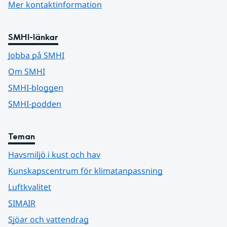
Mer kontaktinformation
SMHI-länkar
Jobba på SMHI
Om SMHI
SMHI-bloggen
SMHI-podden
Teman
Havsmiljö i kust och hav
Kunskapscentrum för klimatanpassning
Luftkvalitet
SIMAIR
Sjöar och vattendrag