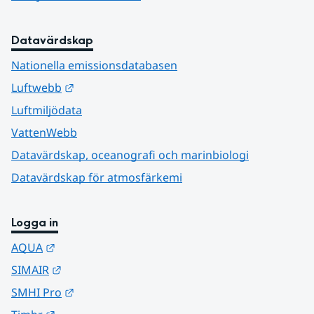
Datavärdskap
Nationella emissionsdatabasen
Länk till annan webbplats.
Luftwebb
Luftmiljödata
VattenWebb
Datavärdskap, oceanografi och marinbiologi
Datavärdskap för atmosfärkemi
Logga in
Länk till annan webbplats.
AQUA
Länk till annan webbplats.
SIMAIR
Länk till annan webbplats.
SMHI Pro