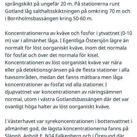
språngskikt på ungefär 20 m. På stationerna runt 
Gotland låg salthaltsskiktningen på omkring 70 m och 
i Bornholmsbassängen kring 50-60 m.
Koncentrationerna av kväve och fosfor i ytvattnet (0-10 
m) var i allmänhet låga. I Egentliga Östersjön lägre än 
normalt för löst oorganiskt kväve, inom det normala 
för fosfat och över det normala för kisel. 
Koncentrationen av löst oorganiskt kväve var nära 
eller på detektionsgränsen på de flesta stationer i alla 
havsområden, medan det fanns mätbara men låga 
koncentrationer av fosfat vid alla stationer. I 
djupvattnet var koncentrationen av näringsämnen 
normal, utom i västra Gotlandsbassängen där det var 
ovanligt höga halter av löst oorganiskt kväve.
I Västerhavet var syrekoncentrationen i bottenvattnet i 
allmänhet god, de lägsta koncentrationerna fanns på 
Släggö, Anholt E, N14 Falkenberg och i Öresund där 