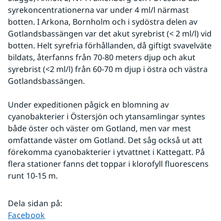
syrekoncentrationerna var under 4 ml/l närmast 
botten. I Arkona, Bornholm och i sydöstra delen av 
Gotlandsbassängen var det akut syrebrist (< 2 ml/l) vid 
botten. Helt syrefria förhållanden, då giftigt svavelväte 
bildats, återfanns från 70-80 meters djup och akut 
syrebrist (<2 ml/l) från 60-70 m djup i östra och västra 
Gotlandsbassängen.
Under expeditionen pågick en blomning av 
cyanobakterier i Östersjön och ytansamlingar syntes 
både öster och väster om Gotland, men var mest 
omfattande väster om Gotland. Det såg också ut att 
förekomma cyanobakterier i ytvattnet i Kattegatt. På 
flera stationer fanns det toppar i klorofyll fluorescens 
runt 10-15 m.
Dela sidan på
:
Dela sidan på
Facebook