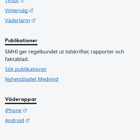
Länk till annan webbplats.
Timbr
Länk till annan webbplats.
Vinterväg
Länk till annan webbplats.
Väderlarm
Publikationer
SMHI ger regelbundet ut tidskrifter, rapporter och 
faktablad.
Sök publikationer
Nyhetsbladet Medvind
Väderappar
Länk till annan webbplats.
iPhone
Länk till annan webbplats.
Android