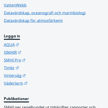
VattenWebb
Datavärdskap, oceanografi och marinbiologi
Datavärdskap för atmosfärkemi
Logga in
Länk till annan webbplats.
AQUA
Länk till annan webbplats.
SIMAIR
Länk till annan webbplats.
SMHI Pro
Länk till annan webbplats.
Timbr
Länk till annan webbplats.
Vinterväg
Länk till annan webbplats.
Väderlarm
Publikationer
SMHI ger regelbundet ut tidskrifter, rapporter och 