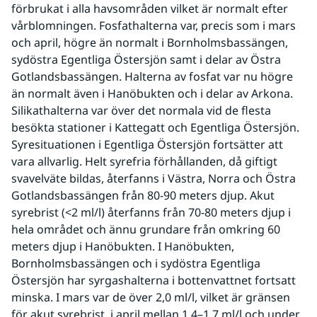
förbrukat i alla havsområden vilket är normalt efter 
vårblomningen. Fosfathalterna var, precis som i mars 
och april, högre än normalt i Bornholmsbassängen, 
sydöstra Egentliga Östersjön samt i delar av Östra 
Gotlandsbassängen. Halterna av fosfat var nu högre 
än normalt även i Hanöbukten och i delar av Arkona. 
Silikathalterna var över det normala vid de flesta 
besökta stationer i Kattegatt och Egentliga Östersjön.   
Syresituationen i Egentliga Östersjön fortsätter att 
vara allvarlig. Helt syrefria förhållanden, då giftigt 
svavelväte bildas, återfanns i Västra, Norra och Östra 
Gotlandsbassängen från 80-90 meters djup. Akut 
syrebrist (<2 ml/l) återfanns från 70-80 meters djup i 
hela området och ännu grundare från omkring 60 
meters djup i Hanöbukten. I Hanöbukten, 
Bornholmsbassängen och i sydöstra Egentliga 
Östersjön har syrgashalterna i bottenvattnet fortsatt 
minska. I mars var de över 2,0 ml/l, vilket är gränsen 
för akut syrebrist, i april mellan 1,4–1,7 ml/l och under 