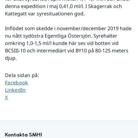
denna expedition i maj 0,41,0 ml/l. I Skagerrak och 
Kattegatt var syresituationen god. 
Inflödet som skedde i november/december 2019 hade 
nu nått sydöstra Egentliga Östersjön. Syrehalter 
omkring 1,0-1,5 ml/l kunde här ses vid botten vid 
BCSIII-10 och intermediärt vid BY10 på 80-125 meters 
djup.
Dela sidan på
:
Dela sidan på
Facebook
Dela sidan på
LinkedIn
Dela sidan på
X
Kontakta SMHI