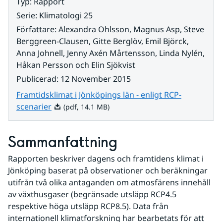
Typ
:
Rapport
Serie
:
Klimatologi 25
Författare
:
Alexandra Ohlsson, Magnus Asp, Steve
Berggreen-Clausen, Gitte Berglöv, Emil Björck,
Anna Johnell, Jenny Axén Mårtensson, Linda Nylén,
Håkan Persson och Elin Sjökvist
Publicerad
:
12 November 2015
Framtidsklimat i Jönköpings län - enligt RCP-
Pdf, 14.1 MB.
scenarier
(pdf, 14.1 MB)
Sammanfattning
Rapporten beskriver dagens och framtidens klimat i 
Jönköping baserat på observationer och beräkningar 
utifrån två olika antaganden om atmosfärens innehåll 
av växthusgaser (begränsade utsläpp RCP4.5 
respektive höga utsläpp RCP8.5). Data från 
internationell klimatforskning har bearbetats för att 