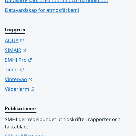
Datavärdskap, oceanografi och marinbiologi
Datavärdskap för atmosfärkemi
Logga in
Länk till annan webbplats.
AQUA
Länk till annan webbplats.
SIMAIR
Länk till annan webbplats.
SMHI Pro
Länk till annan webbplats.
Timbr
Länk till annan webbplats.
Vinterväg
Länk till annan webbplats.
Väderlarm
Publikationer
SMHI ger regelbundet ut tidskrifter, rapporter och 
faktablad.