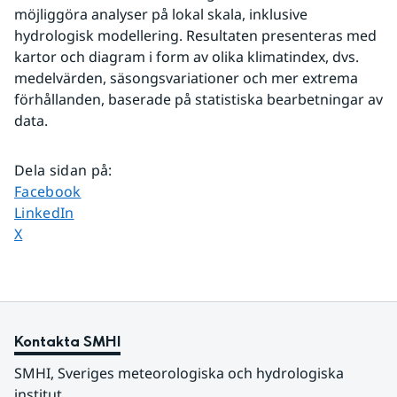
möjliggöra analyser på lokal skala, inklusive 
hydrologisk modellering. Resultaten presenteras med 
kartor och diagram i form av olika klimatindex, dvs. 
medelvärden, säsongsvariationer och mer extrema 
förhållanden, baserade på statistiska bearbetningar av 
data.
Dela sidan på
:
Dela sidan på
Facebook
Dela sidan på
LinkedIn
Dela sidan på
X
Kontakta SMHI
SMHI, Sveriges meteorologiska och hydrologiska 
institut