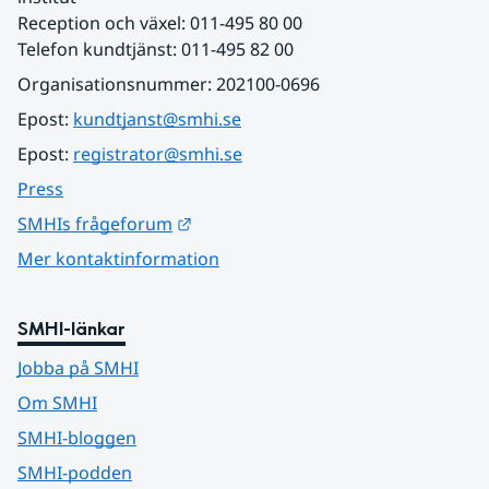
Reception och växel: 011-495 80 00
Telefon kundtjänst: 011-495 82 00
Organisationsnummer: 202100-0696
Epost: 
kundtjanst@smhi.se
Epost: 
registrator@smhi.se
Press
Länk till annan webbplats.
SMHIs frågeforum
Mer kontaktinformation
SMHI-länkar
Jobba på SMHI
Om SMHI
SMHI-bloggen
SMHI-podden