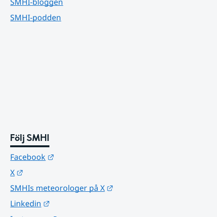
SMHI-bloggen
SMHI-podden
Följ SMHI
Länk till annan webbplats.
Facebook
Länk till annan webbplats.
X
Länk till annan webbplats.
SMHIs meteorologer på X
Länk till annan webbplats.
Linkedin