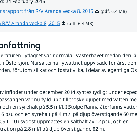
ad
:
24 February 2015
Pdf, 6.4 MB.
nsrapport från R/V Aranda vecka 8, 2015
(pdf, 6.4 MB)
Pdf, 6.4 MB.
n R/V Aranda vecka 8, 2015
(pdf, 6.4 MB)
nfattning
raturen i ytlagret var normala i Västerhavet medan den låg
i Östersjön. Närsalterna i ytvattnet uppvisade för årstiden i
en, förutom silikat och fosfat vilka, i delar av egentliga Öst
av inflödet under december 2014 syntes tydligt under expedi
ssängen var nu fylld upp till tröskeldjupet med vatten med
u och en syrehalt på 5.5 ml/l. I Stolpe Ränna återfanns vatte
 16 psu och en syrehalt på 4 ml/l på djup överstigande 60 met
CSIII-10 i sydost uppmättes en salthalt av 12 psu, och en 
ration på 2.8 ml/l på djup överstigande 82 m.