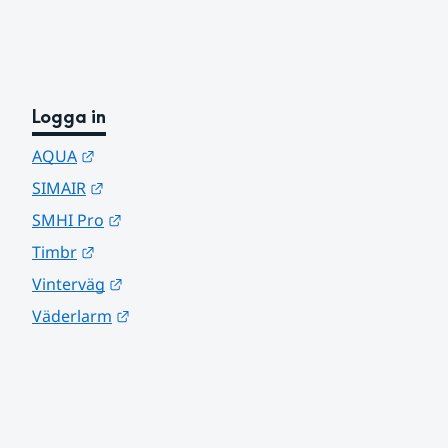
Logga in
Länk till annan webbplats.
AQUA
Länk till annan webbplats.
SIMAIR
Länk till annan webbplats.
SMHI Pro
Länk till annan webbplats.
Timbr
Länk till annan webbplats.
Vinterväg
Länk till annan webbplats.
Väderlarm