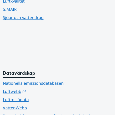
Luftkvalitet
SIMAIR
Sjöar och vattendrag
Datavärdskap
Nationella emissionsdatabasen
Länk till annan webbplats.
Luftwebb
Luftmiljödata
VattenWebb