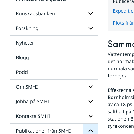
Undersidor
Publicer
för
Data
Expeditio
Kunskapsbanken
Undersidor
för
Plots frå
Professionella
Forskning
Undersidor
tjänster
för
Kunskapsbanken
Samma
Nyheter
Undersidor
för
Vattentempe
Forskning
Blogg
det normala 
normala värd
Podd
förhöjda.
Om SMHI
Effekterna 
SMHI
Bornholmsba
från
Jobba på SMHI
Undersidor
Publikationer
av ca 18 ps
för
för
salthalt på
Om
Undersidor
Kontakta SMHI
Undersidor
SMHI
stationen B
för
syrekoncent
Jobba
Publikationer från SMHI
Undersidor
på