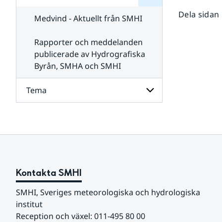
för
SMHI
Kontakta
Dela sidan
Medvind - Aktuellt från SMHI
SMHI
Rapporter och meddelanden
publicerade av Hydrografiska
Byrån, SMHA och SMHI
Tema
Undersidor
för
Tema
Kontakta SMHI
SMHI, Sveriges meteorologiska och hydrologiska 
institut
Reception och växel: 011-495 80 00