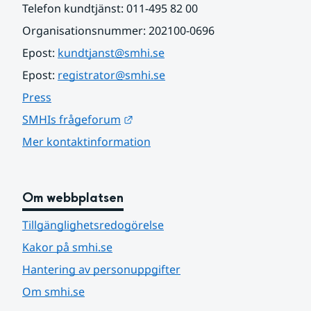
Telefon kundtjänst: 011-495 82 00
Organisationsnummer: 202100-0696
Epost: 
kundtjanst@smhi.se
Epost: 
registrator@smhi.se
Press
Länk till annan webbplats.
SMHIs frågeforum
Mer kontaktinformation
Om webbplatsen
Tillgänglighetsredogörelse
Kakor på smhi.se
Hantering av personuppgifter
Om smhi.se