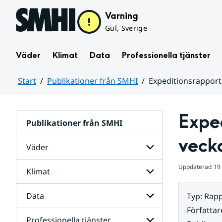
Hoppa till sidans innehåll
Varning
Gul, Sverige
Väder
Klimat
Data
Professionella tjänster
Start
Publikationer från SMHI
Expeditionsrapport
Huvudinnehåll
Expe
Publikationer från SMHI
veck
Väder
Uppdaterad
19
Klimat
Undersidor
för
Väder
Data
Typ
:
Rapp
Undersidor
för
Författar
Klimat
Professionella tjänster