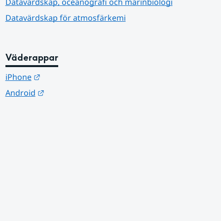
Datavärdskap, oceanografi och marinbiologi
Datavärdskap för atmosfärkemi
Väderappar
Länk till annan webbplats.
iPhone
Länk till annan webbplats.
Android