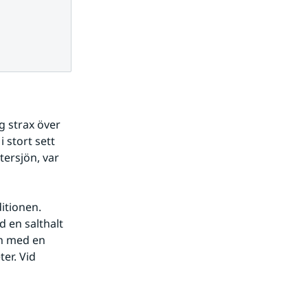
 strax över 
 stort sett 
ersjön, var 
tionen. 
 en salthalt 
n med en 
er. Vid 