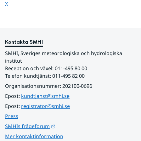
Dela sidan på
X
Kontakta SMHI
SMHI, Sveriges meteorologiska och hydrologiska 
institut
Reception och växel: 011-495 80 00
Telefon kundtjänst: 011-495 82 00
Organisationsnummer: 202100-0696
Epost: 
kundtjanst@smhi.se
Epost: 
registrator@smhi.se
Press
Länk till annan webbplats.
SMHIs frågeforum
Mer kontaktinformation