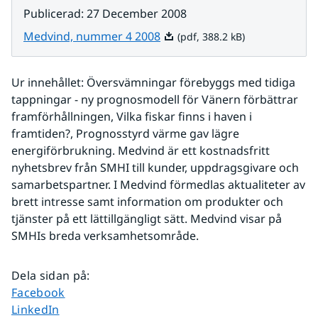
Publicerad
:
27 December 2008
Pdf, 388.2 kB.
Medvind, nummer 4 2008
(pdf, 388.2 kB)
Ur innehållet: Översvämningar förebyggs med tidiga 
tappningar - ny prognosmodell för Vänern förbättrar 
framförhållningen, Vilka fiskar finns i haven i 
framtiden?, Prognosstyrd värme gav lägre 
energiförbrukning. Medvind är ett kostnadsfritt 
nyhetsbrev från SMHI till kunder, uppdragsgivare och 
samarbetspartner. I Medvind förmedlas aktualiteter av 
brett intresse samt information om produkter och 
tjänster på ett lättillgängligt sätt. Medvind visar på 
SMHIs breda verksamhetsområde. 
Dela sidan på
:
Dela sidan på
Facebook
Dela sidan på
LinkedIn