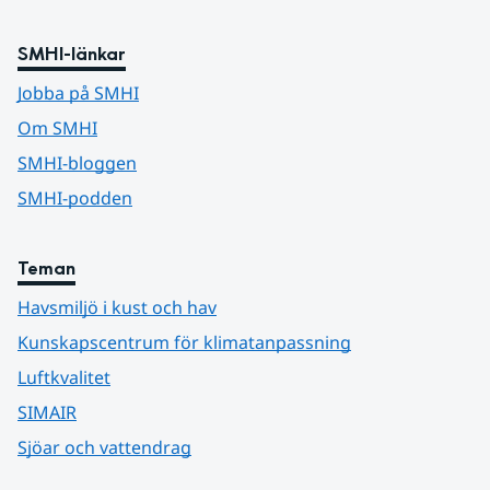
SMHI-länkar
Jobba på SMHI
Om SMHI
SMHI-bloggen
SMHI-podden
Teman
Havsmiljö i kust och hav
Kunskapscentrum för klimatanpassning
Luftkvalitet
SIMAIR
Sjöar och vattendrag