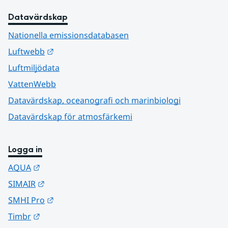
Datavärdskap
Nationella emissionsdatabasen
Länk till annan webbplats.
Luftwebb
Luftmiljödata
VattenWebb
Datavärdskap, oceanografi och marinbiologi
Datavärdskap för atmosfärkemi
Logga in
Länk till annan webbplats.
AQUA
Länk till annan webbplats.
SIMAIR
Länk till annan webbplats.
SMHI Pro
Länk till annan webbplats.
Timbr