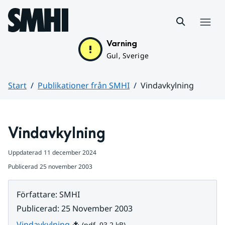
Hoppa till sidans innehåll
Meny
Varning
Gul, Sverige
Start
Publikationer från SMHI
Vindavkylning
Huvudinnehåll
Vindavkylning
Uppdaterad
11 december 2024
Publicerad
25 november 2003
Författare
:
SMHI
Publicerad
:
25 November 2003
Pdf, 93.2 kB.
Vindavkylning
(pdf, 93.2 kB)