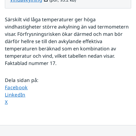
Särskilt vid låga temperaturer ger höga 
vindhastigheter större avkylning än vad termometern 
visar. Förfrysningsrisken ökar därmed och man bör 
därför hellre se till den avkylande effektiva 
temperaturen beräknad som en kombination av 
temperatur och vind, vilket tabellen nedan visar. 
Faktablad nummer 17.
Dela sidan på
:
Dela sidan på
Facebook
Dela sidan på
LinkedIn
Dela sidan på
X