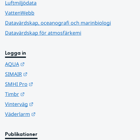
Luftmiljödata
VattenWebb
Datavärdskap, oceanografi och marinbiologi
Datavärdskap för atmosfärkemi
Logga in
Länk till annan webbplats.
AQUA
Länk till annan webbplats.
SIMAIR
Länk till annan webbplats.
SMHI Pro
Länk till annan webbplats.
Timbr
Länk till annan webbplats.
Vinterväg
Länk till annan webbplats.
Väderlarm
Publikationer