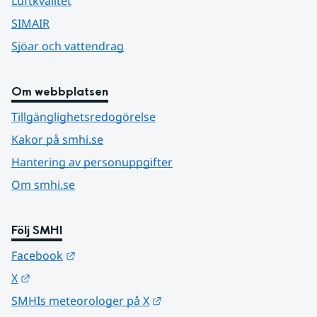
Luftkvalitet
SIMAIR
Sjöar och vattendrag
Om webbplatsen
Tillgänglighetsredogörelse
Kakor på smhi.se
Hantering av personuppgifter
Om smhi.se
Följ SMHI
Länk till annan webbplats.
Facebook
Länk till annan webbplats.
X
Länk till annan webbplats.
SMHIs meteorologer på X