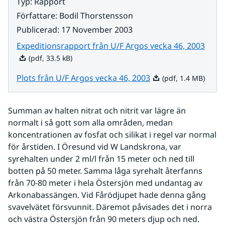
Typ
:
Rapport
Författare
:
Bodil Thorstensson
Publicerad
:
17 November 2003
Pdf, 
Expeditionsrapport från U/F Argos vecka 46, 2003
(pdf, 33.5 kB)
Pdf, 1.4 MB.
Plots från U/F Argos vecka 46, 2003
(pdf, 1.4 MB)
Summan av halten nitrat och nitrit var lägre än 
normalt i så gott som alla områden, medan 
koncentrationen av fosfat och silikat i regel var normal 
för årstiden. I Öresund vid W Landskrona, var 
syrehalten under 2 ml/l från 15 meter och ned till 
botten på 50 meter. Samma låga syrehalt återfanns 
från 70-80 meter i hela Östersjön med undantag av 
Arkonabassängen. Vid Fårödjupet hade denna gång 
svavelvätet försvunnit. Däremot påvisades det i norra 
och västra Östersjön från 90 meters djup och ned.