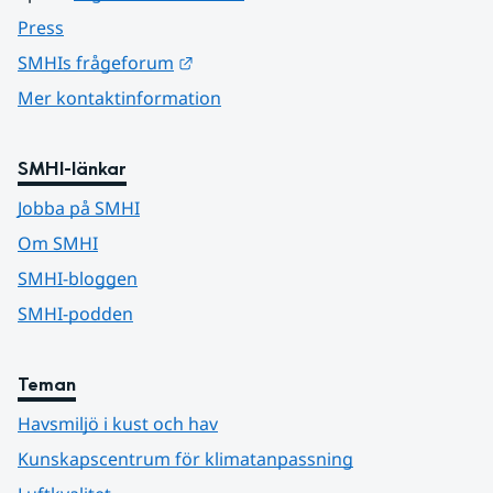
Press
Länk till annan webbplats.
SMHIs frågeforum
Mer kontaktinformation
SMHI-länkar
Jobba på SMHI
Om SMHI
SMHI-bloggen
SMHI-podden
Teman
Havsmiljö i kust och hav
Kunskapscentrum för klimatanpassning