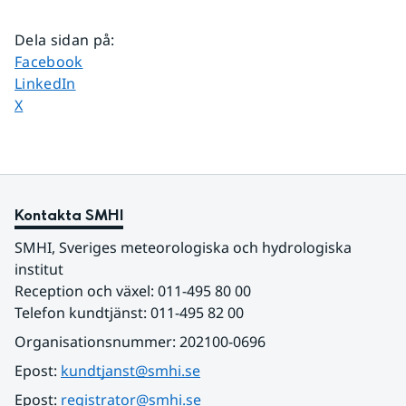
Dela sidan på
:
Dela sidan på
Facebook
Dela sidan på
LinkedIn
Dela sidan på
X
Kontakta SMHI
SMHI, Sveriges meteorologiska och hydrologiska 
institut
Reception och växel: 011-495 80 00
Telefon kundtjänst: 011-495 82 00
Organisationsnummer: 202100-0696
Epost: 
kundtjanst@smhi.se
Epost: 
registrator@smhi.se