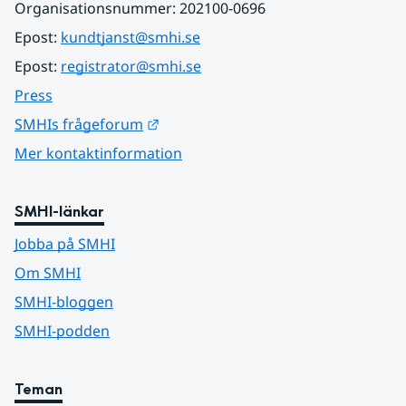
Organisationsnummer: 202100-0696
Epost: 
kundtjanst@smhi.se
Epost: 
registrator@smhi.se
Press
Länk till annan webbplats.
SMHIs frågeforum
Mer kontaktinformation
SMHI-länkar
Jobba på SMHI
Om SMHI
SMHI-bloggen
SMHI-podden
Teman