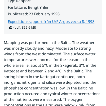
Typ
:
Rapport
Författare
:
Bengt Yhlen
Publicerad
:
23 February 1998
Pdf, 8
Expeditionsrapport från U/F Argos vecka 8, 1998
(pdf, 855.6 kB)
Mapping was performed in the Baltic. The weather 
was mostly cloudy and hazy. Moderate to strong 
winds from the west dominated. The surface water 
temperatures were normal for the season in the 
whole area i.e. about 5°C in the Skagerak, 3°C in the 
Kattegat and between 2 and 4°C in the Baltic. The 
spring bloom in the Kattegat continued; both 
inorganic nitrogen and silica were depleted and the 
phosphate concentration was low. In the Baltic no 
production occured and typical winter concentrations 
of the nutrients were measured. The oxygen 
concentrations in the Baltic were below 2 ml/l from 