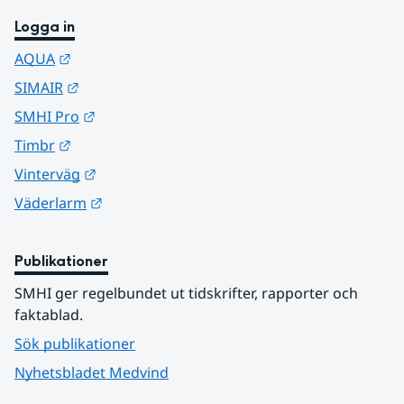
Logga in
Länk till annan webbplats.
AQUA
Länk till annan webbplats.
SIMAIR
Länk till annan webbplats.
SMHI Pro
Länk till annan webbplats.
Timbr
Länk till annan webbplats.
Vinterväg
Länk till annan webbplats.
Väderlarm
Publikationer
SMHI ger regelbundet ut tidskrifter, rapporter och 
faktablad.
Sök publikationer
Nyhetsbladet Medvind