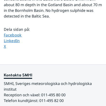
about 80 m depth in the Gotland Basin and about 70 m 
in the Bornholm Basin. No hydrogen sulphide was 
detected in the Baltic Sea.
Dela sidan på
:
Dela sidan på
Facebook
Dela sidan på
LinkedIn
Dela sidan på
X
Kontakta SMHI
SMHI, Sveriges meteorologiska och hydrologiska 
institut
Reception och växel: 011-495 80 00
Telefon kundtjänst: 011-495 82 00