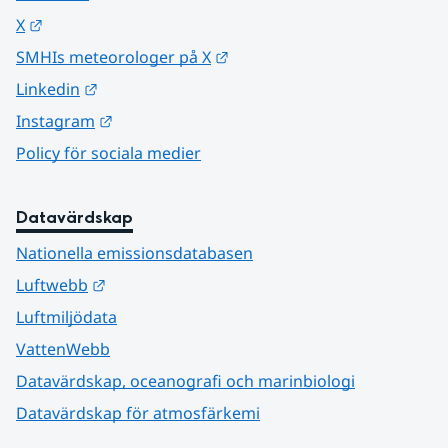
Länk till annan webbplats.
X
Länk till annan webbplats.
SMHIs meteorologer på X
Länk till annan webbplats.
Linkedin
Länk till annan webbplats.
Instagram
Policy för sociala medier
Datavärdskap
Nationella emissionsdatabasen
Länk till annan webbplats.
Luftwebb
Luftmiljödata
VattenWebb
Datavärdskap, oceanografi och marinbiologi
Datavärdskap för atmosfärkemi