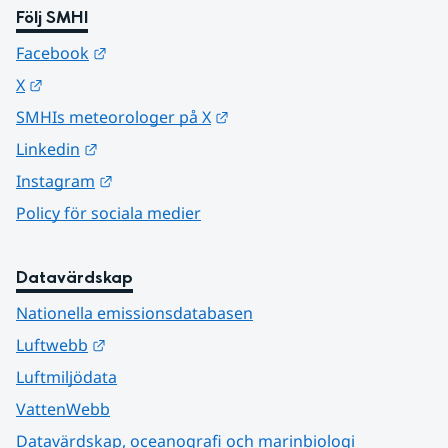
Följ SMHI
Länk till annan webbplats.
Facebook
Länk till annan webbplats.
X
Länk till annan webbplats.
SMHIs meteorologer på X
Länk till annan webbplats.
Linkedin
Länk till annan webbplats.
Instagram
Policy för sociala medier
Datavärdskap
Nationella emissionsdatabasen
Länk till annan webbplats.
Luftwebb
Luftmiljödata
VattenWebb
Datavärdskap, oceanografi och marinbiologi