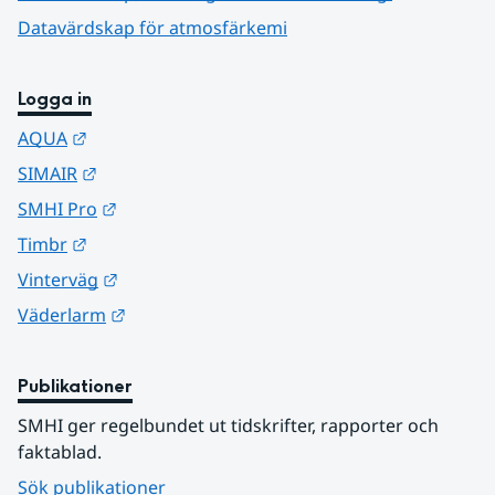
Datavärdskap för atmosfärkemi
Logga in
Länk till annan webbplats.
AQUA
Länk till annan webbplats.
SIMAIR
Länk till annan webbplats.
SMHI Pro
Länk till annan webbplats.
Timbr
Länk till annan webbplats.
Vinterväg
Länk till annan webbplats.
Väderlarm
Publikationer
SMHI ger regelbundet ut tidskrifter, rapporter och 
faktablad.
Sök publikationer