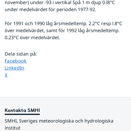
november) under -93 i vertikal Spå 1 m djup 0.l8°C 
under medelvärdet för perioden 1977-92.
För 1991 och 1990 låg årsmedeltemp. 2.2°C resp l.8°C 
över medelvärdet, samt för 1992 låg årsmedeltemp. 
0.23°C över medelvärdet.
Dela sidan på
:
Dela sidan på
Facebook
Dela sidan på
LinkedIn
Dela sidan på
X
Kontakta SMHI
SMHI, Sveriges meteorologiska och hydrologiska 
institut