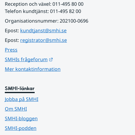
Reception och växel: 011-495 80 00
Telefon kundtjänst: 011-495 82 00
Organisationsnummer: 202100-0696
Epost: 
kundtjanst@smhi.se
Epost: 
registrator@smhi.se
Press
Länk till annan webbplats.
SMHIs frågeforum
Mer kontaktinformation
SMHI-länkar
Jobba på SMHI
Om SMHI
SMHI-bloggen
SMHI-podden