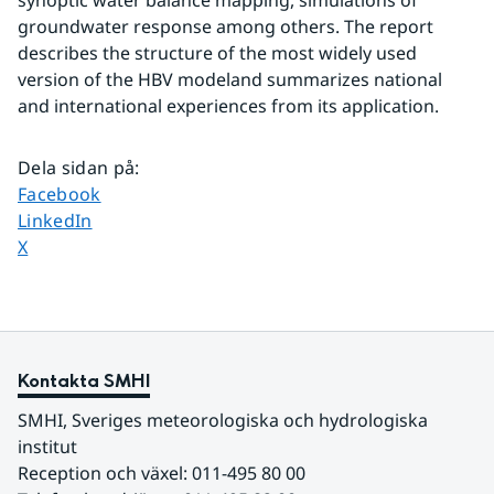
synoptic water balance mapping, simulations of 
groundwater response among others. The report 
describes the structure of the most widely used 
version of the HBV modeland summarizes national 
and international experiences from its application.
Dela sidan på
:
Dela sidan på
Facebook
Dela sidan på
LinkedIn
Dela sidan på
X
Kontakta SMHI
SMHI, Sveriges meteorologiska och hydrologiska 
institut
Reception och växel: 011-495 80 00