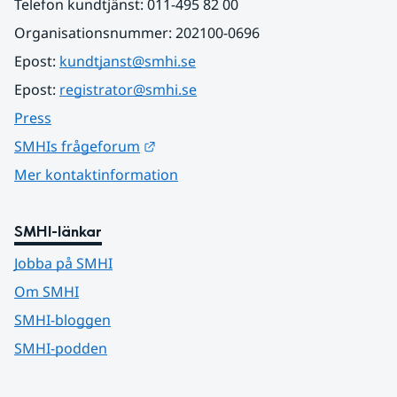
Telefon kundtjänst: 011-495 82 00
Organisationsnummer: 202100-0696
Epost: 
kundtjanst@smhi.se
Epost: 
registrator@smhi.se
Press
Länk till annan webbplats.
SMHIs frågeforum
Mer kontaktinformation
SMHI-länkar
Jobba på SMHI
Om SMHI
SMHI-bloggen
SMHI-podden