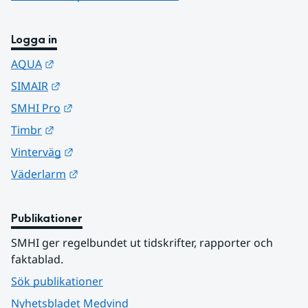
Logga in
Länk till annan webbplats.
AQUA
Länk till annan webbplats.
SIMAIR
Länk till annan webbplats.
SMHI Pro
Länk till annan webbplats.
Timbr
Länk till annan webbplats.
Vinterväg
Länk till annan webbplats.
Väderlarm
Publikationer
SMHI ger regelbundet ut tidskrifter, rapporter och 
faktablad.
Sök publikationer
Nyhetsbladet Medvind