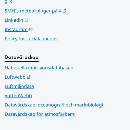
Länk till annan webbplats.
X
Länk till annan webbplats.
SMHIs meteorologer på X
Länk till annan webbplats.
Linkedin
Länk till annan webbplats.
Instagram
Policy för sociala medier
Datavärdskap
Nationella emissionsdatabasen
Länk till annan webbplats.
Luftwebb
Luftmiljödata
VattenWebb
Datavärdskap, oceanografi och marinbiologi
Datavärdskap för atmosfärkemi