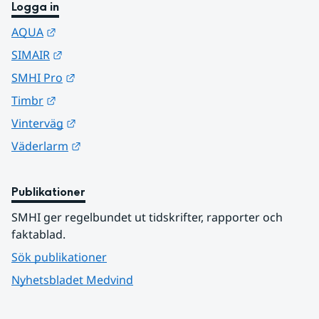
Logga in
Länk till annan webbplats.
AQUA
Länk till annan webbplats.
SIMAIR
Länk till annan webbplats.
SMHI Pro
Länk till annan webbplats.
Timbr
Länk till annan webbplats.
Vinterväg
Länk till annan webbplats.
Väderlarm
Publikationer
SMHI ger regelbundet ut tidskrifter, rapporter och 
faktablad.
Sök publikationer
Nyhetsbladet Medvind