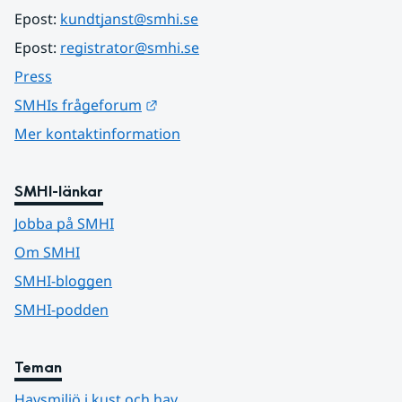
Epost: 
kundtjanst@smhi.se
Epost: 
registrator@smhi.se
Press
Länk till annan webbplats.
SMHIs frågeforum
Mer kontaktinformation
SMHI-länkar
Jobba på SMHI
Om SMHI
SMHI-bloggen
SMHI-podden
Teman
Havsmiljö i kust och hav