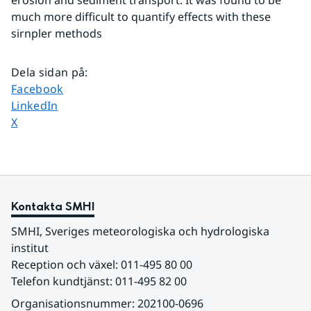
erosion and sediment transport. It was found to be 
much more difficult to quantify effects with these 
sirnpler methods
Dela sidan på
:
Dela sidan på
Facebook
Dela sidan på
LinkedIn
Dela sidan på
X
Kontakta SMHI
SMHI, Sveriges meteorologiska och hydrologiska 
institut
Reception och växel: 011-495 80 00
Telefon kundtjänst: 011-495 82 00
Organisationsnummer: 202100-0696