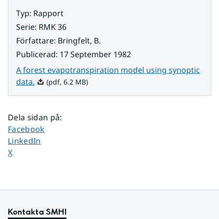
Typ
:
Rapport
Serie
:
RMK 36
Författare
:
Bringfelt, B.
Publicerad
:
17 September 1982
A forest evapotranspiration model using synoptic
Pdf, 6.2 MB.
data.
(pdf, 6.2 MB)
Dela sidan på
:
Dela sidan på
Facebook
Dela sidan på
LinkedIn
Dela sidan på
X
Kontakta SMHI