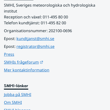
SMHI, Sveriges meteorologiska och hydrologiska 
institut
Reception och växel: 011-495 80 00
Telefon kundtjänst: 011-495 82 00
Organisationsnummer: 202100-0696
Epost: 
kundtjanst@smhi.se
Epost: 
registrator@smhi.se
Press
Länk till annan webbplats.
SMHIs frågeforum
Mer kontaktinformation
SMHI-länkar
Jobba på SMHI
Om SMHI