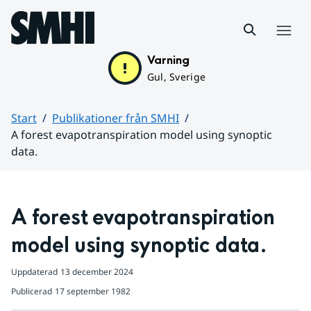
Hoppa till sidans innehåll
Meny
Varning
Gul, Sverige
Start
Publikationer från SMHI
A forest evapotranspiration model using synoptic
data.
Huvudinnehåll
A forest evapotranspiration 
model using synoptic data.
Uppdaterad
13 december 2024
Publicerad
17 september 1982