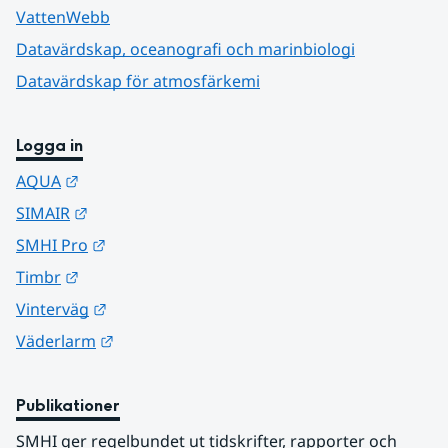
VattenWebb
Datavärdskap, oceanografi och marinbiologi
Datavärdskap för atmosfärkemi
Logga in
Länk till annan webbplats.
AQUA
Länk till annan webbplats.
SIMAIR
Länk till annan webbplats.
SMHI Pro
Länk till annan webbplats.
Timbr
Länk till annan webbplats.
Vinterväg
Länk till annan webbplats.
Väderlarm
Publikationer
SMHI ger regelbundet ut tidskrifter, rapporter och 